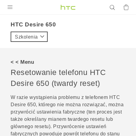
PRODUKTY
HTC Desire 650‎
VIVE
Szkolenia
G REIGNS
SMARTFONY
< < Menu
AKCESORIA
Resetowanie telefonu
HTC
VIVERSE
Desire 650
(twardy reset)
POMOC TECHNICZNA
W razie wystąpienia problemu z telefonem
HTC
Desire 650
, którego nie można rozwiązać, można
Urządzenia i akcesoria HTC
Zaloguj się
przywrócić ustawienia fabryczne (ten proces jest
także określany mianem twardego resetu lub
głównego resetu). Przywrócenie ustawień
fabrycznych powoduje powrót telefonu do stanu