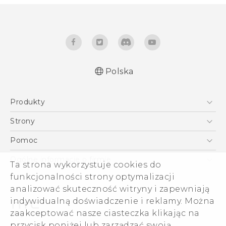
Polska
Produkty
Polish - Skrócony przewodnik
Smartfony
Polish - Podręczniki użytkownika
Strony
Polish - Wytyczne dotyczące bezpieczeństwa i
5G
HTC Vive
Pomoc
wytyczne wymagane przez prawo
VIVE
HTC Dev
Pomoc
English - Quick start guide
Ogólne informacje o firmie
Ta strona wykorzystuje cookies do
Akcesoria
English - User manual
Pomoc E-commerce
ESG
funkcjonalności strony optymalizacji
English - Safety and regulatory guide
analizować skuteczność witryny i zapewniają
Informacje o firmie
indywidualną doświadczenie i reklamy. Można
Dla inwestorów (angielski)
zaakceptować nasze ciasteczka klikając na
Cookie Preferences
przycisk poniżej lub zarządzać swoją