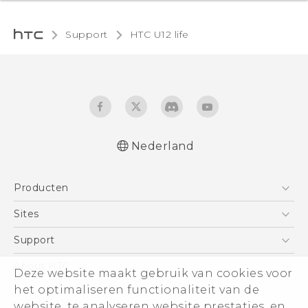
Support
HTC U12 life‎
Nederland
Nederlands - Gebruikershandleiding
Producten
Nederlands - Gebruikershandleiding
Nederlands - Gids voor veiligheid en
Telefoons
Sites
wettelijke voorschriften
5G
HTC Vive
Support
Deutsch - Schnellstart
Vive
Deutsch - Benutzerhandbuch
HTC Dev
Support
About HTC
Deze website maakt gebruik van cookies voor
Accessoires
Deutsch - Informationen zur Sicherheit und
Aan de slag
Support voor eCommerce
het optimaliseren functionaliteit van de
ESG
behördliche Bestimmungen
website, te analyseren website prestaties, en