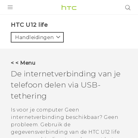
PRODUCTEN
HTC U12 life‎
VIVE
Handleidingen
G REIGNS
TELEFOONS
< < Menu
ACCESSOIRES
De internetverbinding van je
AANBIEDINGEN
telefoon delen via USB-
tethering
HTC Club
SUPPORT
HTC-apparaten & -accessoires
Is voor je computer Geen
VIVERSE
internetverbinding beschikbaar? Geen
Aanmelden
probleem. Gebruik de
gegevensverbinding van de
HTC U12 life