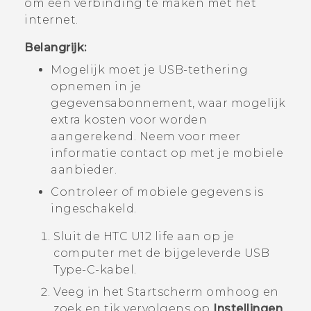
om een verbinding te maken met het
internet.
Belangrijk:
Mogelijk moet je USB-tethering
opnemen in je
gegevensabonnement, waar mogelijk
extra kosten voor worden
aangerekend. Neem voor meer
informatie contact op met je mobiele
aanbieder.
Controleer of mobiele gegevens is
ingeschakeld.
Sluit de
HTC U12 life
aan op je
computer met de bijgeleverde
USB
Type-C
-kabel.
Veeg in het
Startscherm
omhoog en
zoek en tik vervolgens op
Instellingen
.