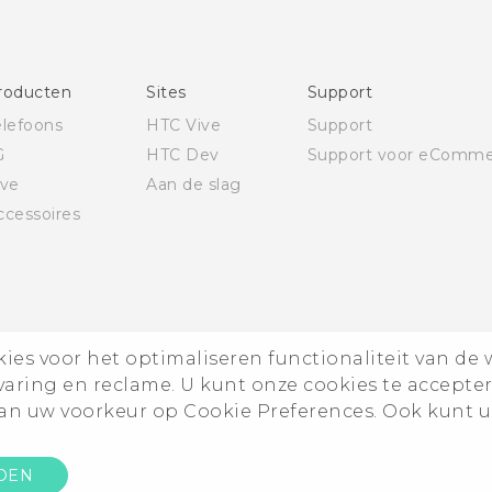
Deutsch - Schnellstart
Deutsch - Benutzerhandbuch
Deutsch - Informationen zur Sicherheit und
roducten
Sites
Support
behördliche Bestimmungen
elefoons
HTC Vive
Support
English - Quick start guide
G
HTC Dev
Support voor eComme
English - User manual
ive
Aan de slag
English - Safety and regulatory guide
ccessoires
es voor het optimaliseren functionaliteit van de 
rvaring en reclame. U kunt onze cookies te accepte
n uw voorkeur op Cookie Preferences. Ook kunt u
DEN