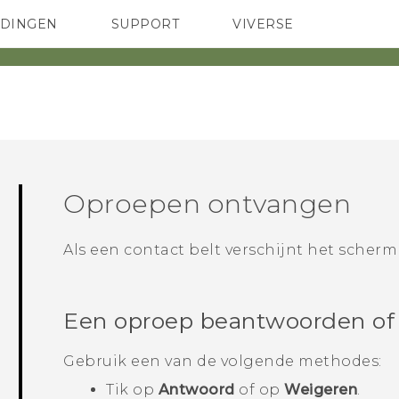
EDINGEN
SUPPORT
VIVERSE
 Club
TELEFOONS
HTC-apparaten & -accessoires
ACCESSOIRES
Oproepen ontvangen
Als een contact belt verschijnt het scher
Een oproep beantwoorden of 
Gebruik een van de volgende methodes:
Tik op
Antwoord
of op
Weigeren
.