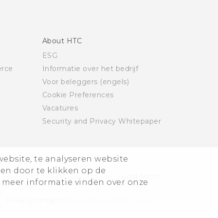
About HTC
ESG
rce
Informatie over het bedrijf
Voor beleggers (engels)
Cookie Preferences
Vacatures
Security and Privacy Whitepaper
website, te analyseren website
ren door te klikken op de
© 2011-2026 HTC Corporation
Legal terms
 meer informatie vinden over onze
Privacycontact:
Global-Privacy@htc.com