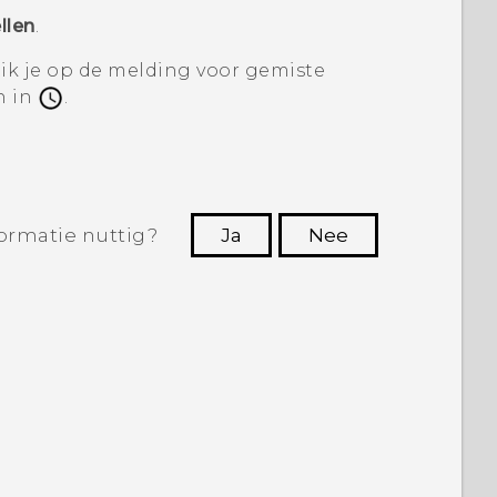
llen
.
tik je op de melding voor gemiste
n in
.
ormatie nuttig?
Ja
Nee
Dankuwel!