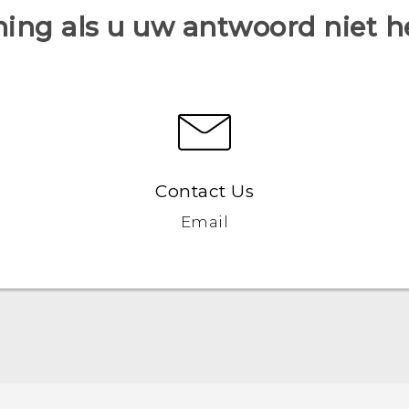
ing als u uw antwoord niet 
Contact Us
Email
Nederlands - Gebruikershandleiding
Nederlands - Gebruikershandleiding
Nederlands - Gids voor veiligheid en wettelijke
voorschriften