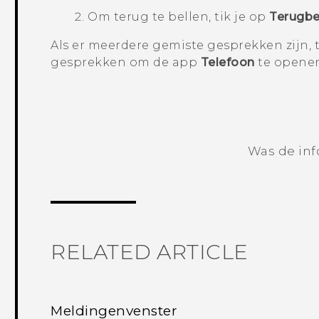
Om terug te bellen, tik je op
Terugbe
Als er meerdere gemiste gesprekken zijn, 
gesprekken om de app
Telefoon
te opene
Was de inf
RELATED ARTICLE
Meldingenvenster