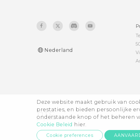
Hoe meld ik mij aan bij
mijn Microsoft-e-
mailaccount vanuit de
P
app Mail?
T
5
Nederland
V
A
Deze website maakt gebruik van cooki
prestaties, en bieden persoonlijke e
onderstaande knop of het beheren va
Cookie Beleid
hier.
Cookie preferences
AANVAAR