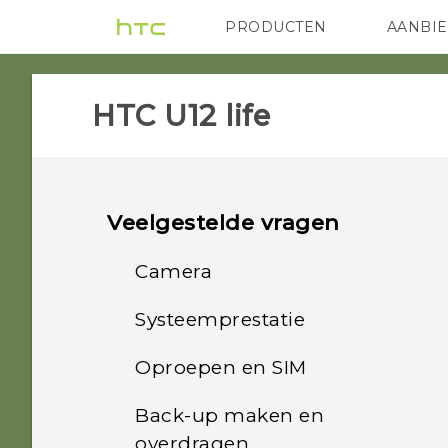
PRODUCTEN
AANBI
VIVE
G REIGNS
HTC
HTC U12 life‎
Veelgestelde vragen
Camera
Systeemprestatie
Worden foto's onscherp
weergegeven? Hier vind je
Oproepen en SIM
Hoe controleer ik de
enkele tips
meest recente software-
Back-up maken en
Kan ik mijn micro-SIM-
updates voor mijn
Waarom verschijnen mijn
overdragen