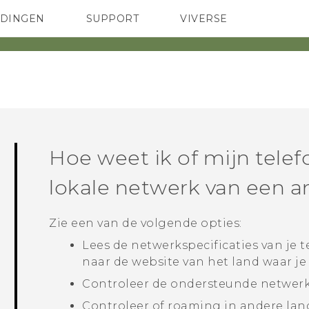
EDINGEN
SUPPORT
VIVERSE
 Club
TELEFOONS
HTC-apparaten & -accessoires
ACCESSOIRES
Hoe weet ik of mijn telef
lokale netwerk van een a
Zie een van de volgende opties:
Lees de netwerkspecificaties van je 
naar de website van het land waar je
Controleer de ondersteunde netwerkb
Controleer of roaming in andere lan