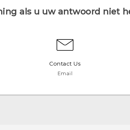
ing als u uw antwoord niet 
Contact Us
Email
Nederlands - Gebruikershandleiding
Nederlands - Gebruikershandleiding
Nederlands - Gids voor veiligheid en wettelijke
voorschriften