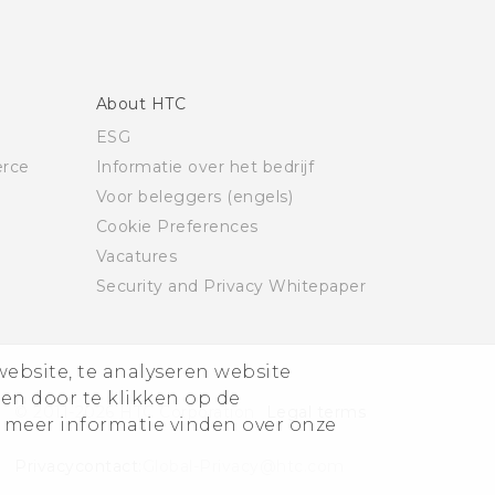
About HTC
ESG
rce
Informatie over het bedrijf
Voor beleggers (engels)
Cookie Preferences
Vacatures
Security and Privacy Whitepaper
website, te analyseren website
ren door te klikken op de
© 2011-2026 HTC Corporation
Legal terms
 meer informatie vinden over onze
Privacycontact:
Global-Privacy@htc.com