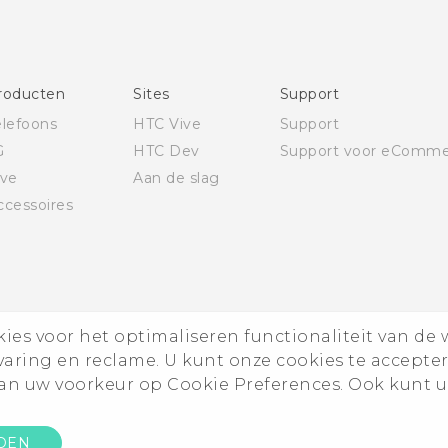
Deutsch - Schnellstart
Deutsch - Benutzerhandbuch
Deutsch - Informationen zur Sicherheit und
roducten
Sites
Support
behördliche Bestimmungen
elefoons
HTC Vive
Support
English - Quick start guide
G
HTC Dev
Support voor eComme
English - User manual
ive
Aan de slag
English - Safety and regulatory guide
ccessoires
es voor het optimaliseren functionaliteit van de 
rvaring en reclame. U kunt onze cookies te accepte
n uw voorkeur op Cookie Preferences. Ook kunt u
DEN