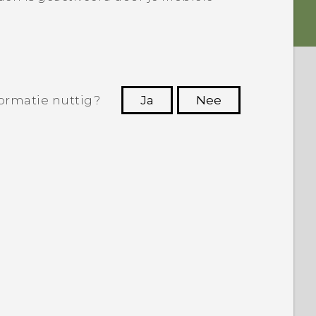
ormatie nuttig?
Ja
Nee
Dankuwel!