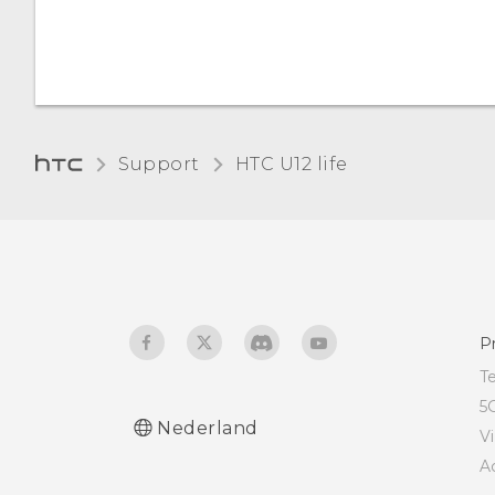
geheugenkaart
De schermtaal wijzigen
Bestanden kopiëren
tussen HTC U12 life en je
computer
Support
HTC U12 life‎
De geheugenkaart
ontkoppelen
P
T
5
Nederland
V
A