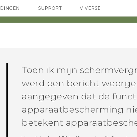
EDINGEN
SUPPORT
VIVERSE
 Club
TELEFOONS
HTC-apparaten & -accessoires
ACCESSOIRES
Toen ik mijn schermvergr
werd een bericht weerg
aangegeven dat de funct
apparaatbescherming ni
betekent apparaatbesch