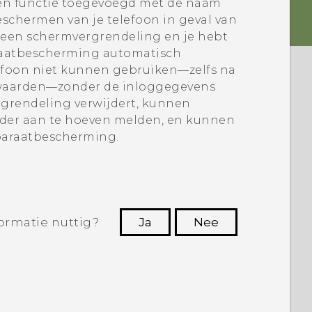
n functie toegevoegd met de naam
schermen van je telefoon in geval van
van een schermvergrendeling en je hebt
araatbescherming automatisch
efoon niet kunnen gebruiken—zelfs na
kswaarden—zonder de inloggegevens
rgrendeling verwijdert, kunnen
der aan te hoeven melden, en kunnen
pparaatbescherming.
ormatie nuttig?
Ja
Nee
Dankuwel!