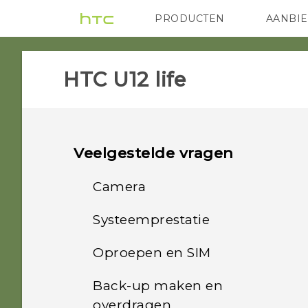
PRODUCTEN
AANBI
VIVE
G REIGNS
HTC
HTC U12 life‎
Veelgestelde vragen
Camera
Systeemprestatie
Worden foto's onscherp
weergegeven? Hier vind je
Oproepen en SIM
Hoe controleer ik de
enkele tips
meest recente software-
Back-up maken en
Kan ik mijn micro-SIM-
updates voor mijn
Waarom verschijnen mijn
overdragen