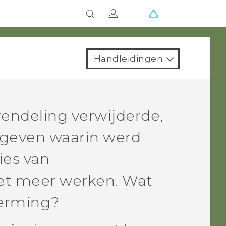
Handleidingen
endeling verwijderde,
egeven waarin werd
ies van
et meer werken. Wat
erming?