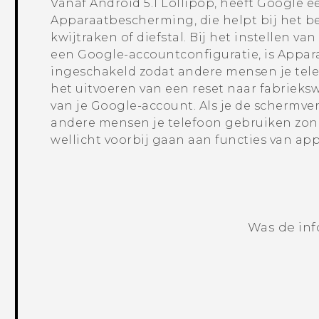
Vanaf
Android
5.1 Lollipop, heeft
Google
ee
Apparaatbescherming, die helpt bij het be
kwijtraken of diefstal. Bij het instellen 
een
Google
-accountconfiguratie, is App
ingeschakeld zodat andere mensen je tel
het uitvoeren van een reset naar fabrie
van je
Google
-account. Als je de schermve
andere mensen je telefoon gebruiken zon
wellicht voorbij gaan aan functies van a
Was de inf