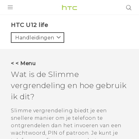
PRODUCTEN
HTC U12 life‎
VIVE
Handleidingen
G REIGNS
TELEFOONS
< < Menu
ACCESSOIRES
Wat is de Slimme
AANBIEDINGEN
vergrendeling en hoe gebruik
ik dit?
HTC Club
SUPPORT
HTC-apparaten & -accessoires
Slimme vergrendeling biedt je een
VIVERSE
snellere manier om je telefoon te
Aanmelden
ontgrendelen dan het invoeren van een
wachtwoord, PIN of patroon. Je kunt je