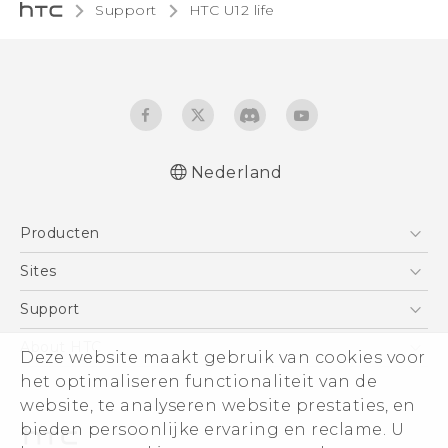
Support
HTC U12 life‎
Nederland
Nederlands - Gebruikershandleiding
Producten
Nederlands - Gebruikershandleiding
Nederlands - Gids voor veiligheid en
Telefoons
Sites
wettelijke voorschriften
5G
HTC Vive
Support
Deutsch - Schnellstart
Vive
Deutsch - Benutzerhandbuch
HTC Dev
Support
About HTC
Deze website maakt gebruik van cookies voor
Accessoires
Deutsch - Informationen zur Sicherheit und
Aan de slag
Support voor eCommerce
het optimaliseren functionaliteit van de
ESG
behördliche Bestimmungen
website, te analyseren website prestaties, en
English - Quick start guide
Informatie over het bedrijf
bieden persoonlijke ervaring en reclame. U
English - User manual
Voor beleggers (engels)