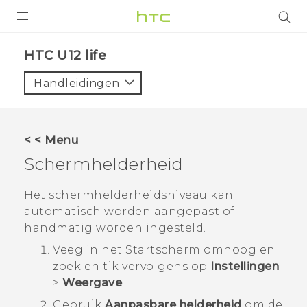
PRODUCTEN
HTC U12 life‎
VIVE
Handleidingen
G REIGNS
TELEFOONS
< < Menu
ACCESSOIRES
Schermhelderheid
AANBIEDINGEN
Het schermhelderheidsniveau kan
automatisch worden aangepast of
HTC Club
SUPPORT
handmatig worden ingesteld.
HTC-apparaten & -accessoires
VIVERSE
Veeg in het
Startscherm
omhoog en
zoek en tik vervolgens op
Instellingen
Aanmelden
>
Weergave
.
Gebruik
Aanpasbare helderheid
om de