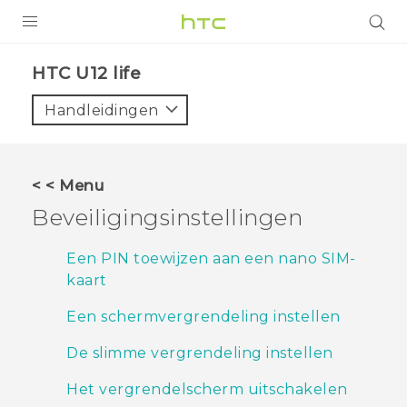
PRODUCTEN
HTC U12 life‎
VIVE
Handleidingen
G REIGNS
TELEFOONS
< < Menu
ACCESSOIRES
Beveiligingsinstellingen
AANBIEDINGEN
Een PIN toewijzen aan een nano SIM-
kaart
HTC Club
SUPPORT
Een schermvergrendeling instellen
HTC-apparaten & -accessoires
VIVERSE
De slimme vergrendeling instellen
Aanmelden
Het vergrendelscherm uitschakelen