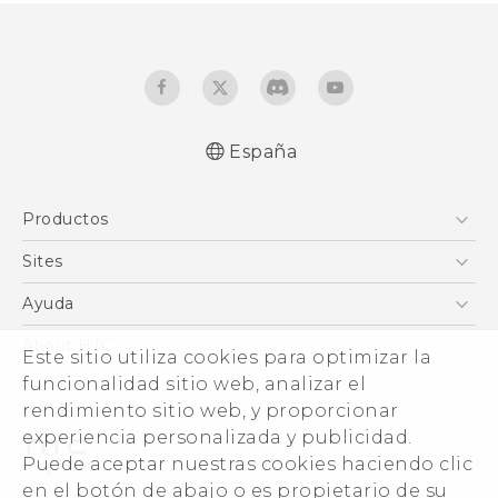
España
Español - Manual de inicio rápido
Productos
Español - Manual de usuario
Español - Guía de información legal y
Smartphones
Sites
seguridad
5G
HTC Vive
Ayuda
English - Quick start guide
VIVE
English - User manual
HTC Dev
Centro de asistencia
About HTC
Este sitio utiliza cookies para optimizar la
Accesorios
English - Safety and regulatory guide
Inicio
eCommerce Support
ESG
funcionalidad sitio web, analizar el
rendimiento sitio web, y proporcionar
Información corporativa
experiencia personalizada y publicidad.
Inversores (inglés)
Puede aceptar nuestras cookies haciendo clic
Cookie Preferences
en el botón de abajo o es propietario de su