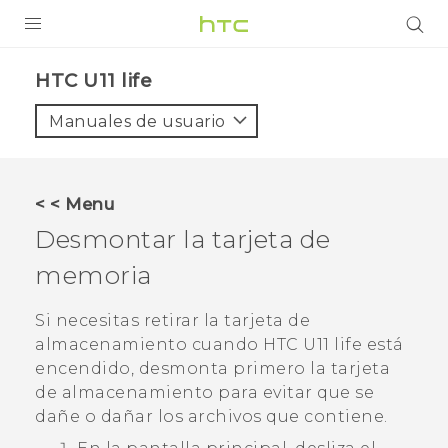
PRODUCTOS
HTC U11 life‎
VIVE
Manuales de usuario
G REIGNS
SMARTPHONES
< < Menu
ACCESORIOS
Desmontar la tarjeta de
VIVERSE
memoria
AYUDA
Si necesitas retirar la tarjeta de
almacenamiento cuando
HTC U11 life
está
Dispositivos y accesorios HTC
Iniciar sesión
encendido, desmonta primero la tarjeta
de almacenamiento para evitar que se
dañe o dañar los archivos que contiene.