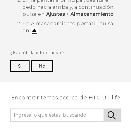
En la pantalla
principal
, desliza el
dedo hacia arriba y, a continuación,
pulsa en
Ajustes
>
Almacenamiento
.
En
Almacenamiento portátil
, pulsa
en
.
¿Fue útil la información?
Si
No
¡Gracias! Tus comentarios ayudan a otras
personas a ver la información más útil.
Encontrar temas acerca de HTC U11 life