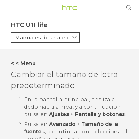
PRODUCTOS
HTC U11 life‎
VIVE
Manuales de usuario
G REIGNS
SMARTPHONES
< < Menu
ACCESORIOS
Cambiar el tamaño de letra
VIVERSE
predeterminado
AYUDA
En la pantalla
principal
, desliza el
dedo hacia arriba, y a continuación
Dispositivos y accesorios HTC
Iniciar sesión
pulsa en
Ajustes
>
Pantalla y botones
.
Pulsa en
Avanzado
>
Tamaño de la
fuente
y, a continuación, selecciona el