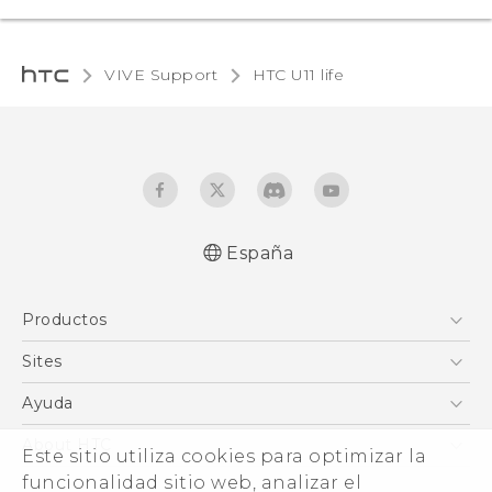
VIVE Support
HTC U11 life‎
España
Español - Manual de inicio rápido
Productos
Español - Manual de usuario
Español - Guía de información legal y
Smartphones
Sites
seguridad
5G
HTC Vive
Ayuda
English - Quick start guide
VIVE
English - User manual
HTC Dev
Centro de asistencia
About HTC
Este sitio utiliza cookies para optimizar la
Accesorios
English - Safety and regulatory guide
Inicio
eCommerce Support
funcionalidad sitio web, analizar el
ESG