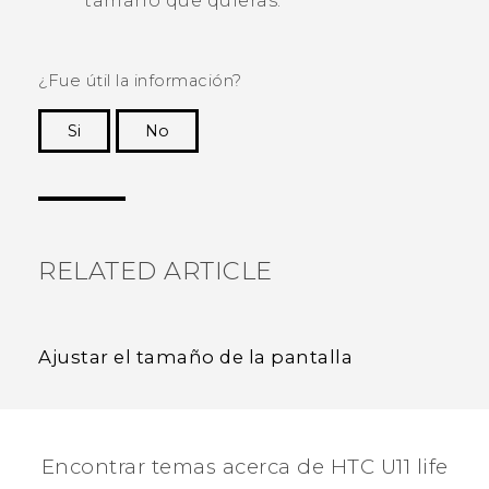
tamaño que quieras.
¿Fue útil la información?
Si
No
¡Gracias! Tus comentarios ayudan a otras
personas a ver la información más útil.
RELATED ARTICLE
Ajustar el tamaño de la pantalla
Encontrar temas acerca de HTC U11 life