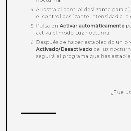
nocturna.
Arrastra el control deslizante para a
el control deslizante
Intensidad
a la 
Pulsa en
Activar automáticamente
pa
activa el modo Luz nocturna.
Después de haber establecido un pro
Activado/Desactivado
de luz nocturn
seguirá el programa que has estable
¿Fue út
¡Gracias! Tus comentarios ayudan a ot