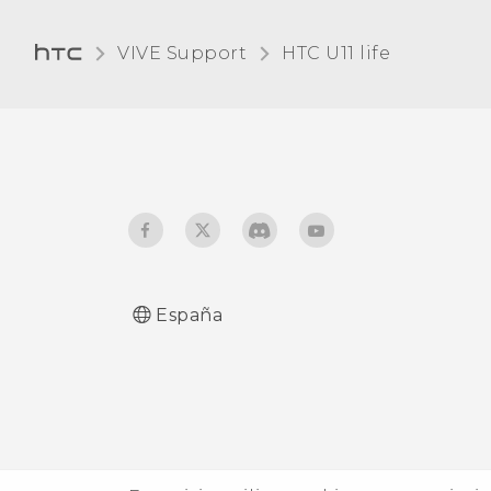
VIVE Support
HTC U11 life‎
España