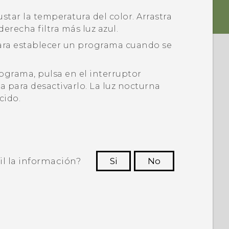
justar la temperatura del color.
Arrastra
derecha filtra más luz azul.
ra establecer un programa cuando se
grama, pulsa en el interruptor
a para desactivarlo.
La luz nocturna
cido.
il la información?
Si
No
ras personas a ver la información más
útil.