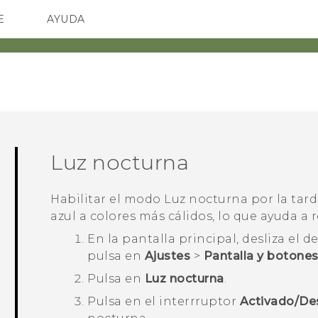
E
AYUDA
spositivos y accesorios HTC
SMARTPHONES
ACCESORIOS
Luz nocturna
Habilitar el modo Luz nocturna por la tard
azul a colores más cálidos, lo que ayuda a r
En la pantalla
principal
, desliza el 
pulsa en
Ajustes
>
Pantalla y botone
Pulsa en
Luz nocturna
.
Pulsa en el interrruptor
Activado/De