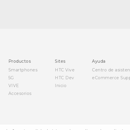
Español - Manual de inicio rápido
Español - Manual de usuario
Español - Guía de información legal y seguridad
English - Quick start guide
English - User manual
Productos
Sites
Ayuda
English - Safety and regulatory guide
Smartphones
HTC Vive
Centro de asisten
5G
HTC Dev
eCommerce Supp
VIVE
Inicio
Accesorios