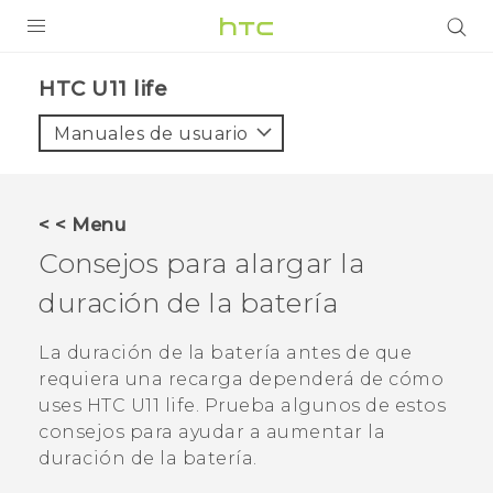
PRODUCTOS
HTC U11 life‎
VIVE
Manuales de usuario
G REIGNS
SMARTPHONES
< < Menu
ACCESORIOS
Consejos para alargar la
VIVERSE
duración de la batería
AYUDA
La duración de la batería antes de que
requiera una recarga dependerá de cómo
Dispositivos y accesorios HTC
Iniciar sesión
uses
HTC U11 life
. Prueba algunos de estos
consejos para ayudar a aumentar la
duración de la batería.