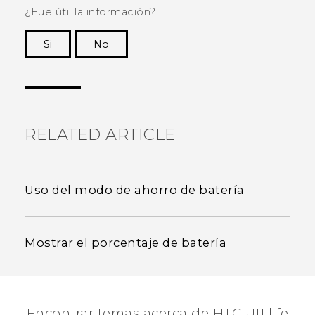
¿Fue útil la información?
Si
No
¡Gracias! Tus comentarios ayudan a otras
personas a ver la información más útil.
RELATED ARTICLE
Uso del modo de ahorro de batería
Mostrar el porcentaje de batería
Encontrar temas acerca de HTC U11 life