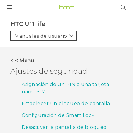
PRODUCTOS
HTC U11 life‎
VIVE
Manuales de usuario
G REIGNS
SMARTPHONES
< < Menu
ACCESORIOS
Ajustes de seguridad
VIVERSE
Asignación de un PIN a una tarjeta
nano-SIM
AYUDA
Establecer un bloqueo de pantalla
Dispositivos y accesorios HTC
Iniciar sesión
Configuración de Smart Lock
Desactivar la pantalla de bloqueo