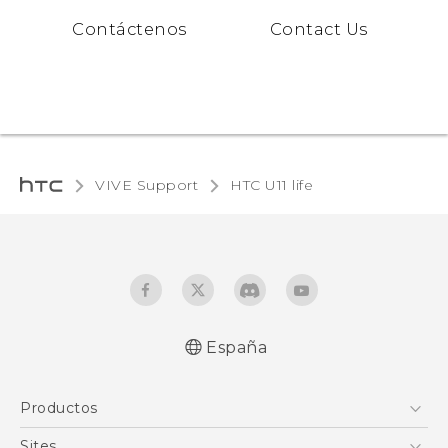
Contáctenos
Contact Us
VIVE Support
HTC U11 life‎
España
Español - Manual de inicio rápido
Productos
Español - Manual de usuario
Español - Guía de información legal y
Smartphones
Sites