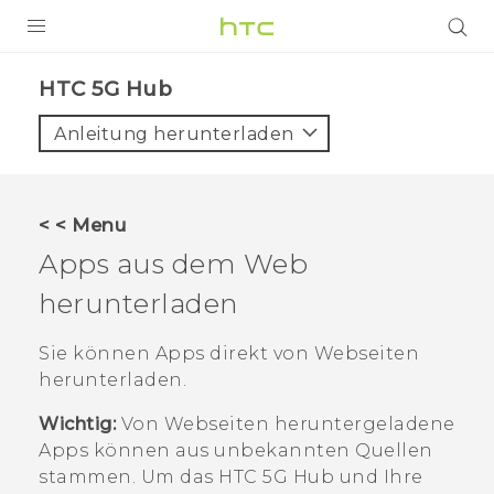
PRODUKTE
HTC 5G Hub‎
VIVE
Anleitung herunterladen
G REIGNS
SMARTPHONES
< < Menu
ZUBEHÖR
Apps aus dem Web
VIVERSE
herunterladen
UNTERSTÜTZUNG
Sie können Apps direkt von Webseiten
herunterladen.
HTC-Geräte und Zubehör
Anmelden
Wichtig:
Von Webseiten heruntergeladene
Apps können aus unbekannten Quellen
stammen. Um das
HTC 5G Hub‍
und Ihre