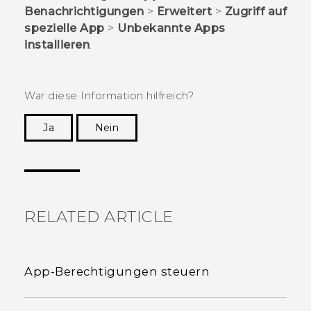
Benachrichtigungen
>
Erweitert
>
Zugriff auf
spezielle App
>
Unbekannte Apps
installieren
.
War diese Information hilfreich?
Ja
Nein
Vielen Dank! Ihr Feedback hilft anderen, die
hilfreichsten Informationen zu finden.
RELATED ARTICLE
App-Berechtigungen steuern