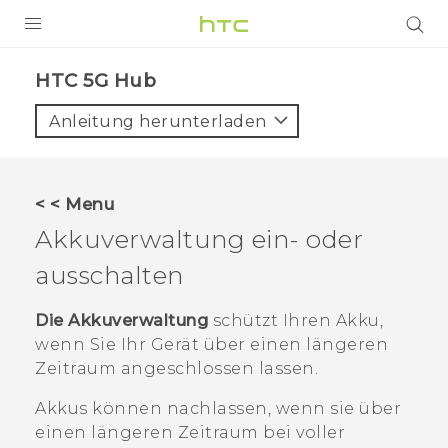
PRODUKTE
HTC 5G Hub‎
VIVE
Anleitung herunterladen
G REIGNS
SMARTPHONES
< < Menu
ZUBEHÖR
Akkuverwaltung
ein- oder
VIVERSE
ausschalten
UNTERSTÜTZUNG
Die Akkuverwaltung
schützt Ihren Akku,
wenn Sie Ihr Gerät über einen längeren
HTC-Geräte und Zubehör
Anmelden
Zeitraum angeschlossen lassen.
Akkus können nachlassen, wenn sie über
einen längeren Zeitraum bei voller