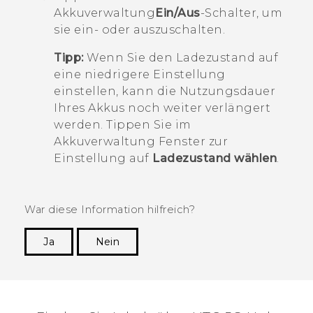
Akkuverwaltung
Ein/Aus
-Schalter, um
sie ein- oder auszuschalten.
Tipp:
Wenn Sie den Ladezustand auf
eine niedrigere Einstellung
einstellen, kann die Nutzungsdauer
Ihres Akkus noch weiter verlängert
werden. Tippen Sie im
Akkuverwaltung
Fenster zur
Einstellung auf
Ladezustand wählen
.
War diese Information hilfreich?
Ja
Nein
Vielen Dank! Ihr Feedback hilft anderen, die
hilfreichsten Informationen zu finden.