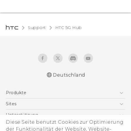
Support
HTC 5G Hub‎
Deutschland
Deutsch - Schnellstart
Produkte
Deutsch - Benutzerhandbuch
Deutsch - Sicherheitshinweise und
Smartphones
Sites
Regelungen
5G
HTC Dev
Unterstützung
English - Quick start guide
VIVE
Diese Seite benutzt Cookies zur Optimierung
English - User manual
HTC Vive
Unterstützung
Über HTC
der Funktionalität der Website, Website-
Zubehör
English - Safety guide