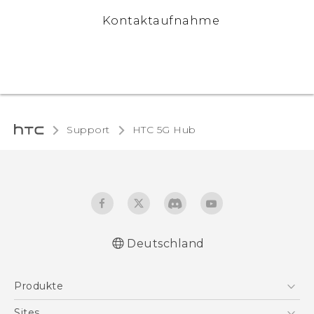
Kontaktaufnahme
Support
HTC 5G Hub‎
Deutschland
Deutsch - Schnellstart
Produkte
Deutsch - Benutzerhandbuch
Deutsch - Sicherheitshinweise und
Smartphones
Sites