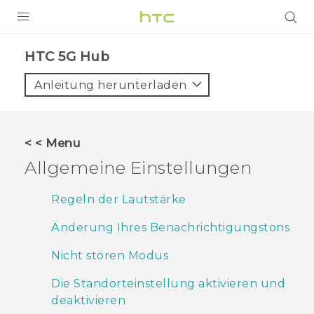
PRODUKTE
HTC 5G Hub‎
VIVE
Anleitung herunterladen
G REIGNS
SMARTPHONES
< < Menu
ZUBEHÖR
Allgemeine Einstellungen
VIVERSE
Regeln der Lautstärke
UNTERSTÜTZUNG
Änderung Ihres Benachrichtigungstons
HTC-Geräte und Zubehör
Anmelden
Nicht stören Modus
Die Standorteinstellung aktivieren und
deaktivieren