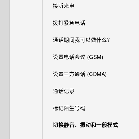
户和其他
中？
录制延时拍摄视频
自拍
邮件
接听来电
我的麦克风损坏了。怎么办？
切换最近打开的应用程序
旅行模式
使用 Edge Sense 边框触控进
图案添加
如何节省电池电量？
选择使用哪一 nano SIM/UIM
如何找到手机的 IMEI/MEID 和
行拍摄
快速调整照片的曝光度
天气
拨打紧急电话
是否可以改变手机的系统字体样
同时使用两个应用程序
重启 HTC U11（软重置）
卡进行数据连接
序列号？
图形效果
式和大小？
调整握压力水平
连拍照片
时钟
通话期间我可以做什么？
使用画中画
通知
利用双卡双待设置管理
如何启用或停用设备管理员应用
幻影万花筒
如何将我最喜欢的歌曲或音乐设
nano SIM/UIM 卡
程序？
在应用程序内通过握压手势执行
使用疾速 HDR
为我的铃声？
录音机
设置电话会议 (GSM)
控制应用程序权限
Motion Launch 感应启动
动作
双重曝光
指纹识别器
有未读通知的时候手机重复通过
全景自拍
如何关闭截取屏幕画面时的快门
设置三方通话 (CDMA)
声音和振动提示。如何将它停
设置默认应用程序
选择、复制和粘贴文本
分配应用程序内动作到握压手势
魔法幻境
声？
止？
拍摄超广角全景自拍
通话记录
设置应用程序链接
输入文字
分配应用程序内动作的示例
变脸妙拍
照片模糊不清？请参考以下提
示。
拍摄全景照片
标记陌生号码
禁用应用程序
获取帮助和故障排除
更改应用程序内动作
增强 RAW 照片
切换静音、振动和一般模式
常见问题