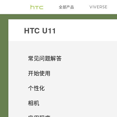
全部产品
VIVERSE
VIVE
HTC U11‎
常见问题解答
系统性能
开始使用
电源和充电
精彩功能
更新手机软件前我该做什么？
个性化
安全
开箱和设置
Qualcomm 快速充电 3.0 工作
有问题时如何在手机上获取帮
主屏幕布局和字体
Android 9.0 更新
相机
原理？
助？
存储、备份和传输
使用新手机的第一周
为什么我无法用指纹唤醒或解锁
小插件和快捷方式
HTC U11 概览
便捷的单手操作
拍摄照片和视频
添加或删除小插件面板