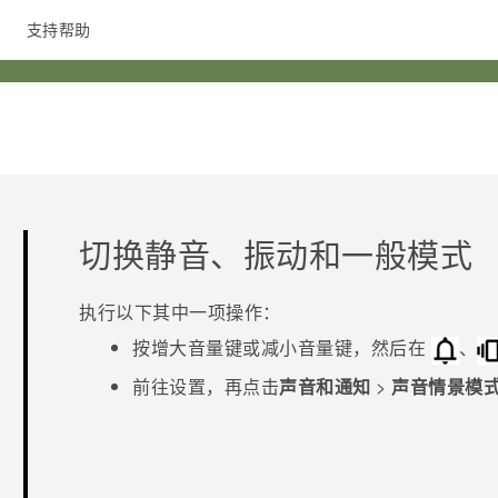
支持帮助
在线客服
切换静音、振动和一般模式
执行以下其中一项操作：
按
增大音量键
或
减小音量键
，然后在
、
前往设置，再点击
声音和通知
>
声音情景模