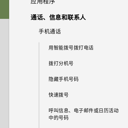
应用程序
手机？
USB Type-C 接口与我旧手机上
音频、显示和相机
如何对手机的音频、显示和其他
Edge Sense 边框触控
如何将文件和文件夹复制或移动
声音首选项
的 micro USB 接口有何区别？
HTC Sense 首页
部分进行测试？
卡座
高级相机功能
启动栏
Edge Launcher
到我的存储卡？
更改主屏幕首页
相册
HTC 相机
通话、信息和联系人
忘记锁屏密码、数字密码或图案
应用程序
更新
将以前的 HTC USB Type-C 耳
时该怎么办？
什么是 Edge Sense 边框触
如果手机无法开机，我该怎么
休眠模式
调整音量和提示音设置
为什么我的手机反应迟钝并死
nano SIM/UIM 卡
机用于 HTC U11 时为什么会有
添加主屏幕小插件
相片编辑工具
使用 专业相机 模式的提示
相机的特别之处
如何查看 USB 驱动器中的文件
设置主屏幕壁纸
控？
选择拍摄模式
手机通话
在相册中查看照片和视频
无线和网络
办？
机?
为什么我手机上的应用程序会崩
噪音？
与文件夹？
软件和应用程序更新
手机重新启动或开机时为何会提
锁定屏幕
溃和强制关闭？
更改铃声
安装和删除应用程序
存储卡
添加主屏幕快捷方式
选择场景
选择一张照片进行编辑
身临其境的音效
设置和其他
更改默认字体大小
示我输入密码或解密手机？
设置 Edge Sense 边框触控
拍摄照片
搜索照片和视频
用智能拨号拨打电话
如何使用硬件按键重新启动手
没有 WLAN 连接或信号较弱时
为什么我的手机会自动关机？
为什么我自己的数字转 3.5mm
如何在我的手机和电脑之间复制
安装软件更新
机？
手机可否自动切换到移动网络？
使用应用程序
动作手势
如何知道我是否安装了恶意的第
更改通知音
耳机转接头不能在 HTC U11 上
从应用商店获取应用程序
为电池充电
分组小插件面板和启动栏中的应
文件？
手动调整相机设置
调整照片
真正个性十足
Edge Sense 边框触控 有时会
打开或关闭 Edge Sense 边框
设置照片质量和尺寸
更改视频回放速度
拨打分机号
三方应用程序？
使用？
手机过热或烫手时应该怎么做？
用程序
安装应用程序更新
在手机处于车载套件内或自拍杆
触控
HTC 应用程序
如果手机一直重新启动而且无法
如何将手机的互联网连接共享给
打开应用程序屏幕
触控手势
专为扬声器而设计的 HTC
从网络下载应用程序
防水和防尘
我以前一直使用 HTC 备份。为
拍摄 RAW 照片
中时启动。怎么办？
在照片上绘画
提高拍摄质量的提示
一路启动到主屏幕，我该怎么
其他设备？
剪辑视频
隐藏手机号码
如何设置默认的短信应用程序？
BoomSound
我的手机为何不响应
如何将手机重启到安全模式？
移动主屏幕项目
何我的手机上没有 HTC 备份
通过 Edge Sense 边框触控使
办？
HTC BlinkFeed
Motion Launch 感应启动手势？
访问应用程序
了解您的设置
了？
卸载应用程序
打开或关闭电源
相机应用程序如何拍摄 RAW 照
如何让硬件按钮的背光始终保持
用语音输入文字
应用照片滤镜
以3D 音频或高分辨率音频录制
我通过蓝牙发送了一些文件到电
编辑延时拍摄视频
快速拨号
如何启用开发人员选项？
调节您的 HTC USonic 耳机
如何去除通知面板中提示某一应
删除主屏幕项目
片？
开启？
视频
如果手机无法充电，我该怎么
脑。它们在哪里？
HTC 主题
若要利用音源聚焦为远处对象录
排列应用程序
使用快速设置
用程序正在后台运行的通知？
如何与使用 WLAN 直连 的其他
第一次设置手机
更改握压手机时执行的动作
美化人像
办？
呼叫信息、电子邮件或日历活动
下画面清晰、声音可辨的视频，
手机共享媒体文件？
录制慢动作视频
可否将 micro SIM 卡裁剪为
使用音源聚焦录像
如何将运营商的接入点名称添加
HTC 人工智能助手
中的号码
最好的方法是什么？
应用程序快捷方式
抓拍手机屏幕
添加社交网络账户、电子邮件账
nano SIM 卡，装入 HTC 设备
启用高级模式
GIF 大师
为什么手机电池这么快没电？
到手机？