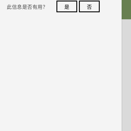
此信息是否有用？
是
否
您的反馈可以帮助其他人了解最有用的信息。