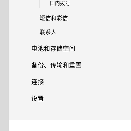
国内拨号
打开 Edge Launcher
短信和彩信
添加应用程序、快速设置和联系
人
联系人
发送短信 (SMS)
调整 Edge Launcher 位置
电池和存储空间
您的联系人列表
发送彩信 (MMS)
电池
备份、传输和重置
添加新联系人
查看您收到的信息
存储
备份和重置
有关延长电池续航时间的提示
连接
编辑联系人信息
转发信息
传输
释放存储空间
使用省电模式
网络连接
文件、数据和设置的备份方式
与联系人联系
设置
移动信息到安全信箱
存储类型
无线共享
从 Android 手机传输内容
高级省电模式
备份联系人和信息
通用设置
打开或关闭数据连接
导入或复制联系人
手动阻止不需要的信息
我该把存储卡用作移动存储还是
获取联系人等内容的其他方式
安全设置
什么是 HTC Connect 无线投
显示电池电量百分比
重置网络设置
管理数据使用情况
合并联系人信息
请勿打扰模式
复制短信到 nano SIM/UIM 卡