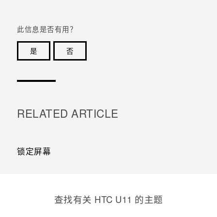
此信息是否有用？
是
否
谢谢！您的反馈可以帮助其他人了解最有用的信息。
RELATED ARTICLE
锁定屏幕
查找有关 HTC U11 的主题