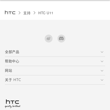
支持
HTC U11‎
全部产品
区块链智能手机
帮助中心
快速入门指南
VIVE
用户指南
在线客服
网站
支援与服务
HTC Dev
关于 HTC
产品保固说明
HTC Research
ESG
客户服务中心
新闻稿
投资人