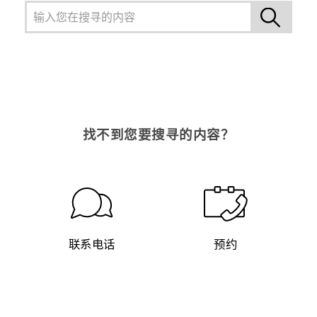
找不到您要搜寻的内容？
联系电话
预约