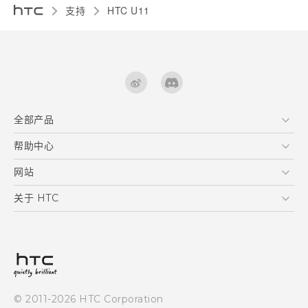
支持
HTC U11‎
全部产品
区块链智能手机
帮助中心
快速入门指南
VIVE
用户指南
在线客服
网站
支援与服务
HTC Dev
关于 HTC
产品保固说明
HTC Research
ESG
客户服务中心
新闻稿
投资人
隐私政策
© 2011-2026 HTC Corporation
产品安全