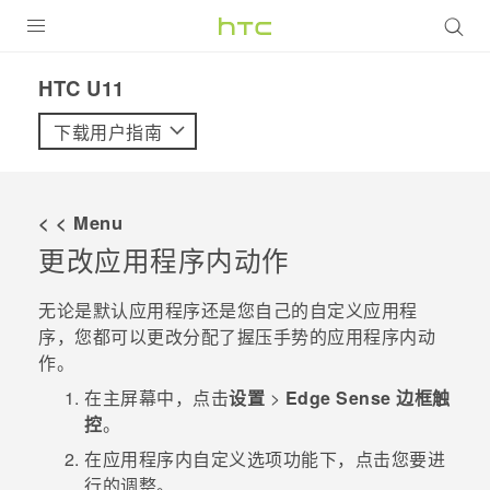
全部产品
HTC U11‎
VIVE
下载用户指南
VIVERSE
< < Menu
支持帮助
更改应用程序内动作
在线客服
无论是默认应用程序还是您自己的自定义应用程
序，您都可以更改分配了握压手势的应用程序内动
作。
在
主屏幕
中，点击
设置
>
Edge Sense 边框触
控
。
在
应用程序内自定义选项功能
下，点击您要进
行的调整。