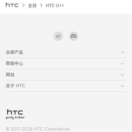
支持
HTC U11‎
全部产品
区块链智能手机
帮助中心
快速入门指南
VIVE
用户指南
在线客服
网站
支援与服务
HTC Dev
关于 HTC
产品保固说明
HTC Research
ESG
客户服务中心
新闻稿
投资人
隐私政策
© 2011-2026 HTC Corporation