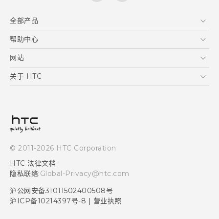
全部产品
区块链智能手机
帮助中心
快速入门指南
VIVE
用户指南
在线客服
网站
支援与服务
HTC Dev
关于 HTC
产品保固说明
HTC Research
ESG
客户服务中心
新闻稿
投资人
隐私政策
© 2011-2026 HTC Corporation
产品安全
HTC 法律文档
加入HTC
隐私联络:
Global-Privacy@htc.com
Security and Privacy Whitepaper
沪公网安备31011502400508号
沪ICP备10214397号-8
|
营业执照