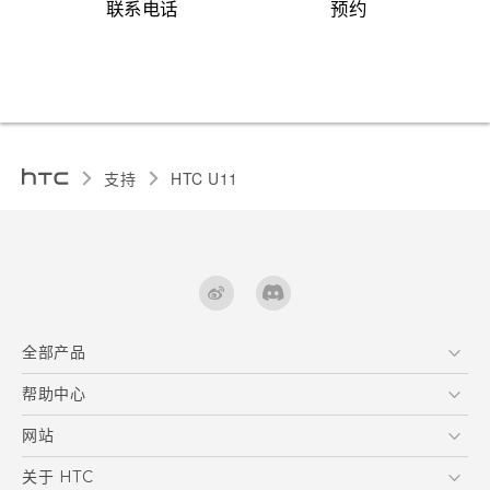
联系电话
预约
支持
HTC U11‎
全部产品
区块链智能手机
帮助中心
快速入门指南
VIVE
用户指南
在线客服
网站
支援与服务
HTC Dev
关于 HTC