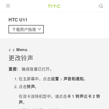
全部产品
HTC U11‎
VIVE
下载用户指南
VIVERSE
< < Menu
支持帮助
更改铃声
在线客服
重要：
确保音量已打开。
在
主屏幕
中，点击
设置
>
声音和通知
。
点击
铃声
。
在双卡双待机型中，请点击
卡 1 铃声
或
卡 2 铃
声
。