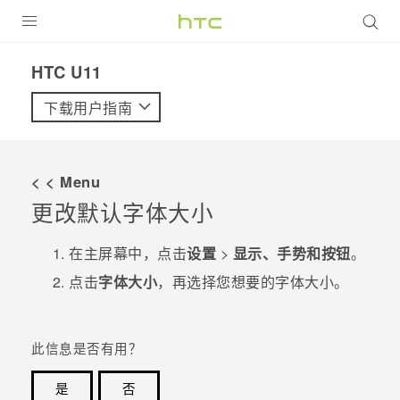
全部产品
HTC U11‎
VIVE
下载用户指南
VIVERSE
< < Menu
支持帮助
更改默认字体大小
在线客服
在
主屏幕
中，点击
设置
>
显示、手势和按钮
。
点击
字体大小
，再选择您想要的字体大小。
此信息是否有用？
是
否