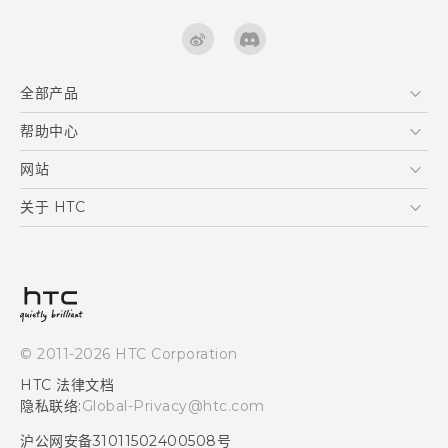
全部产品
区块链智能手机
帮助中心
快速入门指南
VIVE
用户指南
在线客服
网站
支援与服务
HTC Dev
关于 HTC
产品保固说明
HTC Research
ESG
客户服务中心
新闻稿
投资人
隐私政策
© 2011-2026 HTC Corporation
产品安全
HTC 法律文档
加入HTC
隐私联络:
Global-Privacy@htc.com
Security and Privacy Whitepaper
沪公网安备31011502400508号