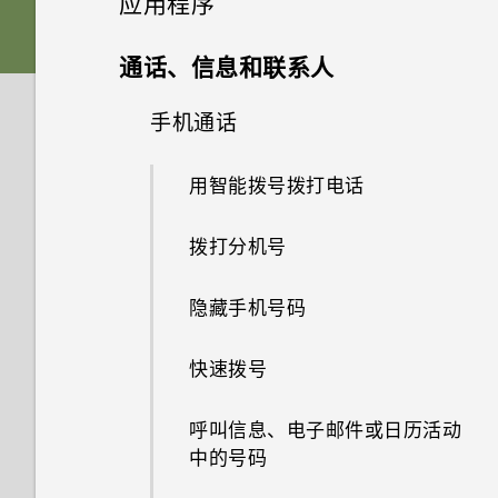
应用程序
手机？
USB Type-C 接口与我旧手机上
音频、显示和相机
如何对手机的音频、显示和其他
Edge Sense 边框触控
如何将文件和文件夹复制或移动
声音首选项
的 micro USB 接口有何区别？
HTC Sense 首页
部分进行测试？
卡座
高级相机功能
启动栏
Edge Launcher
到我的存储卡？
更改主屏幕首页
相册
HTC 相机
通话、信息和联系人
忘记锁屏密码、数字密码或图案
应用程序
更新
将以前的 HTC USB Type-C 耳
时该怎么办？
什么是 Edge Sense 边框触
如果手机无法开机，我该怎么
休眠模式
调整音量和提示音设置
为什么我的手机反应迟钝并死
nano SIM/UIM 卡
机用于 HTC U11 时为什么会有
添加主屏幕小插件
相片编辑工具
使用 专业相机 模式的提示
相机的特别之处
如何查看 USB 驱动器中的文件
设置主屏幕壁纸
控？
选择拍摄模式
手机通话
在相册中查看照片和视频
无线和网络
办？
机?
为什么我手机上的应用程序会崩
噪音？
与文件夹？
软件和应用程序更新
手机重新启动或开机时为何会提
锁定屏幕
溃和强制关闭？
更改铃声
安装和删除应用程序
存储卡
添加主屏幕快捷方式
选择场景
选择一张照片进行编辑
身临其境的音效
设置和其他
更改默认字体大小
示我输入密码或解密手机？
设置 Edge Sense 边框触控
拍摄照片
搜索照片和视频
用智能拨号拨打电话
如何使用硬件按键重新启动手
没有 WLAN 连接或信号较弱时
为什么我的手机会自动关机？
为什么我自己的数字转 3.5mm
如何在我的手机和电脑之间复制
安装软件更新
机？
手机可否自动切换到移动网络？
使用应用程序
动作手势
如何知道我是否安装了恶意的第
更改通知音
耳机转接头不能在 HTC U11 上
从应用商店获取应用程序
为电池充电
分组小插件面板和启动栏中的应
文件？
手动调整相机设置
调整照片
真正个性十足
Edge Sense 边框触控 有时会
打开或关闭 Edge Sense 边框
设置照片质量和尺寸
更改视频回放速度
拨打分机号
三方应用程序？
使用？
手机过热或烫手时应该怎么做？
用程序
安装应用程序更新
在手机处于车载套件内或自拍杆
触控
HTC 应用程序
如果手机一直重新启动而且无法
如何将手机的互联网连接共享给
打开应用程序屏幕
触控手势
专为扬声器而设计的 HTC
从网络下载应用程序
防水和防尘
我以前一直使用 HTC 备份。为
拍摄 RAW 照片
中时启动。怎么办？
在照片上绘画
提高拍摄质量的提示
一路启动到主屏幕，我该怎么
其他设备？
剪辑视频
隐藏手机号码
如何设置默认的短信应用程序？
BoomSound
我的手机为何不响应
如何将手机重启到安全模式？
移动主屏幕项目
何我的手机上没有 HTC 备份
通过 Edge Sense 边框触控使
办？
HTC BlinkFeed
Motion Launch 感应启动手势？
访问应用程序
了解您的设置
了？
卸载应用程序
打开或关闭电源
相机应用程序如何拍摄 RAW 照
如何让硬件按钮的背光始终保持
用语音输入文字
应用照片滤镜
以3D 音频或高分辨率音频录制
我通过蓝牙发送了一些文件到电
编辑延时拍摄视频
快速拨号
如何启用开发人员选项？
调节您的 HTC USonic 耳机
如何去除通知面板中提示某一应
删除主屏幕项目
片？
开启？
视频
如果手机无法充电，我该怎么
脑。它们在哪里？
HTC 主题
若要利用音源聚焦为远处对象录
排列应用程序
使用快速设置
用程序正在后台运行的通知？
如何与使用 WLAN 直连 的其他
第一次设置手机
更改握压手机时执行的动作
美化人像
办？
呼叫信息、电子邮件或日历活动
下画面清晰、声音可辨的视频，
手机共享媒体文件？
录制慢动作视频
可否将 micro SIM 卡裁剪为
使用音源聚焦录像
如何将运营商的接入点名称添加
HTC 人工智能助手
中的号码
最好的方法是什么？
应用程序快捷方式
抓拍手机屏幕
添加社交网络账户、电子邮件账
nano SIM 卡，装入 HTC 设备
启用高级模式
GIF 大师
为什么手机电池这么快没电？
到手机？