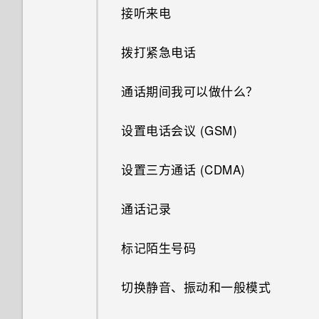
户和其他
中？
录制延时拍摄视频
自拍
邮件
接听来电
我的麦克风损坏了。怎么办？
切换最近打开的应用程序
旅行模式
使用 Edge Sense 边框触控进
图案添加
如何节省电池电量？
选择使用哪一 nano SIM/UIM
如何找到手机的 IMEI/MEID 和
行拍摄
快速调整照片的曝光度
天气
拨打紧急电话
是否可以改变手机的系统字体样
同时使用两个应用程序
重启 HTC U11（软重置）
卡进行数据连接
序列号？
图形效果
式和大小？
调整握压力水平
连拍照片
时钟
通话期间我可以做什么？
使用画中画
通知
利用双卡双待设置管理
如何启用或停用设备管理员应用
幻影万花筒
如何将我最喜欢的歌曲或音乐设
nano SIM/UIM 卡
程序？
在应用程序内通过握压手势执行
使用疾速 HDR
为我的铃声？
录音机
设置电话会议 (GSM)
控制应用程序权限
Motion Launch 感应启动
动作
双重曝光
指纹识别器
有未读通知的时候手机重复通过
全景自拍
如何关闭截取屏幕画面时的快门
设置三方通话 (CDMA)
声音和振动提示。如何将它停
设置默认应用程序
选择、复制和粘贴文本
分配应用程序内动作到握压手势
魔法幻境
声？
止？
拍摄超广角全景自拍
通话记录
设置应用程序链接
输入文字
分配应用程序内动作的示例
变脸妙拍
照片模糊不清？请参考以下提
示。
拍摄全景照片
标记陌生号码
禁用应用程序
获取帮助和故障排除
更改应用程序内动作
增强 RAW 照片
切换静音、振动和一般模式
常见问题