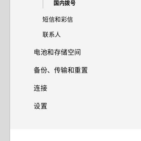
国内拨号
打开 Edge Launcher
短信和彩信
添加应用程序、快速设置和联系
人
联系人
发送短信 (SMS)
调整 Edge Launcher 位置
电池和存储空间
您的联系人列表
发送彩信 (MMS)
电池
备份、传输和重置
添加新联系人
查看您收到的信息
存储
备份和重置
有关延长电池续航时间的提示
连接
编辑联系人信息
转发信息
传输
释放存储空间
使用省电模式
网络连接
文件、数据和设置的备份方式
与联系人联系
设置
移动信息到安全信箱
存储类型
无线共享
从 Android 手机传输内容
高级省电模式
备份联系人和信息
通用设置
打开或关闭数据连接
导入或复制联系人
手动阻止不需要的信息
我该把存储卡用作移动存储还是
获取联系人等内容的其他方式
安全设置
什么是 HTC Connect 无线投
显示电池电量百分比
重置网络设置
管理数据使用情况
合并联系人信息
请勿打扰模式
复制短信到 nano SIM/UIM 卡