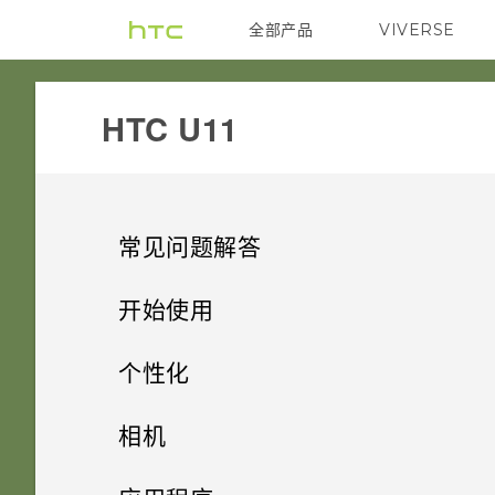
全部产品
VIVERSE
VIVE
HTC U11‎
常见问题解答
系统性能
开始使用
电源和充电
精彩功能
更新手机软件前我该做什么？
个性化
安全
开箱和设置
Qualcomm 快速充电 3.0 工作
有问题时如何在手机上获取帮
主屏幕布局和字体
Android 9.0 更新
相机
原理？
助？
存储、备份和传输
使用新手机的第一周
为什么我无法用指纹唤醒或解锁
小插件和快捷方式
HTC U11 概览
便捷的单手操作
拍摄照片和视频
添加或删除小插件面板