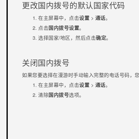
更改国内拨号的默认国家代码
在
主屏幕
中，点击
设置
>
通话
。
点击
国内拨号设置
。
选择国家/地区，然后点击
确定
。
关闭国内拨号
如果您要选择在漫游时手动输入完整的电话号码，
在
主屏幕
中，点击
设置
>
通话
。
清除
国内拨号
选项。