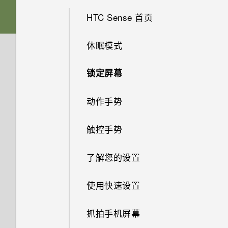
手机？
USB Type-C 接口与我旧手机上
音频、显示和相机
如何对手机的音频、显示和其他
如何将文件和文件夹复制或移动
的 micro USB 接口有何区别？
HTC Sense 首页
部分进行测试？
卡座
Edge Launcher
到我的存储卡？
忘记锁屏密码、数字密码或图案
应用程序
将以前的 HTC USB Type-C 耳
时该怎么办？
如果手机无法开机，我该怎么
休眠模式
为什么我的手机反应迟钝并死
nano SIM/UIM 卡
机用于 HTC U11 时为什么会有
相机的特别之处
如何查看 USB 驱动器中的文件
无线和网络
办？
机?
为什么我手机上的应用程序会崩
噪音？
与文件夹？
手机重新启动或开机时为何会提
锁定屏幕
溃和强制关闭？
存储卡
身临其境的音效
设置和其他
示我输入密码或解密手机？
如何使用硬件按键重新启动手
没有 WLAN 连接或信号较弱时
为什么我的手机会自动关机？
为什么我自己的数字转 3.5mm
如何在我的手机和电脑之间复制
机？
手机可否自动切换到移动网络？
动作手势
如何知道我是否安装了恶意的第
耳机转接头不能在 HTC U11 上
为电池充电
文件？
真正个性十足
Edge Sense 边框触控 有时会
三方应用程序？
使用？
手机过热或烫手时应该怎么做？
在手机处于车载套件内或自拍杆
如果手机一直重新启动而且无法
如何将手机的互联网连接共享给
触控手势
防水和防尘
我以前一直使用 HTC 备份。为
中时启动。怎么办？
一路启动到主屏幕，我该怎么
其他设备？
如何设置默认的短信应用程序？
我的手机为何不响应
如何将手机重启到安全模式？
何我的手机上没有 HTC 备份
办？
Motion Launch 感应启动手势？
了解您的设置
了？
打开或关闭电源
如何让硬件按钮的背光始终保持
我通过蓝牙发送了一些文件到电
如何启用开发人员选项？
如何去除通知面板中提示某一应
开启？
如果手机无法充电，我该怎么
脑。它们在哪里？
若要利用音源聚焦为远处对象录
使用快速设置
用程序正在后台运行的通知？
如何与使用 WLAN 直连 的其他
第一次设置手机
办？
下画面清晰、声音可辨的视频，
手机共享媒体文件？
可否将 micro SIM 卡裁剪为
如何将运营商的接入点名称添加
最好的方法是什么？
抓拍手机屏幕
添加社交网络账户、电子邮件账
nano SIM 卡，装入 HTC 设备
为什么手机电池这么快没电？
到手机？