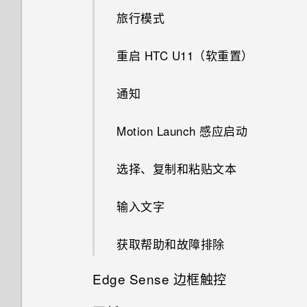
户和其他
中？
我的麦克风损坏了。怎么办？
旅行模式
如何节省电池电量？
选择使用哪一 nano SIM/UIM
如何找到手机的 IMEI/MEID 和
是否可以改变手机的系统字体样
重启 HTC U11（软重置）
卡进行数据连接
序列号？
式和大小？
通知
利用双卡双待设置管理
如何启用或停用设备管理员应用
如何将我最喜欢的歌曲或音乐设
nano SIM/UIM 卡
程序？
为我的铃声？
Motion Launch 感应启动
指纹识别器
有未读通知的时候手机重复通过
如何关闭截取屏幕画面时的快门
声音和振动提示。如何将它停
选择、复制和粘贴文本
声？
止？
输入文字
照片模糊不清？请参考以下提
示。
获取帮助和故障排除
Edge Sense 边框触控