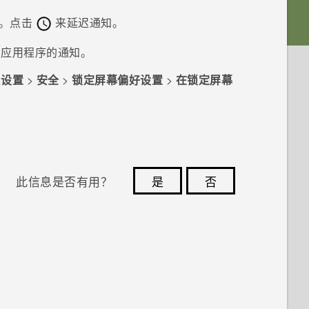
。点击
来延迟通知。
自应用程序的通知。
往
设置
>
安全
>
锁定屏幕偏好设置
>
在锁定屏幕
此信息是否有用？
是
否
您的反馈可以帮助其他人了解最有用的信息。