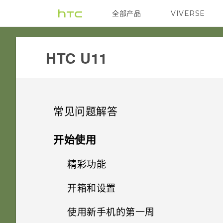
全部产品
VIVERSE
VIVE
HTC U11‎
常见问题解答
系统性能
开始使用
电源和充电
精彩功能
更新手机软件前我该做什么？
安全
开箱和设置
Qualcomm 快速充电 3.0 工作
有问题时如何在手机上获取帮
Android 9.0 更新
原理？
助？
存储、备份和传输
使用新手机的第一周
为什么我无法用指纹唤醒或解锁
HTC U11 概览
便捷的单手操作