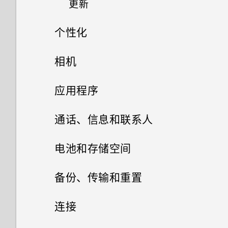
更新
什么是 Edge Sense 边框触
控？
个性化
软件和应用程序更新
设置 Edge Sense 边框触控
主屏幕布局和字体
相机
安装软件更新
打开或关闭 Edge Sense 边框
小插件和快捷方式
拍摄照片和视频
添加或删除小插件面板
应用程序
安装应用程序更新
触控
声音首选项
高级相机功能
启动栏
更改主屏幕首页
相册
HTC 相机
通话、信息和联系人
通过 Edge Sense 边框触控使
用语音输入文字
调整音量和提示音设置
添加主屏幕小插件
相片编辑工具
使用 专业相机 模式的提示
设置主屏幕壁纸
选择拍摄模式
手机通话
在相册中查看照片和视频
电池和存储空间
更改握压手机时执行的动作
更改铃声
安装和删除应用程序
添加主屏幕快捷方式
选择场景
短信和彩信
选择一张照片进行编辑
更改默认字体大小
拍摄照片
搜索照片和视频
电池
用智能拨号拨打电话
备份、传输和重置
启用高级模式
使用应用程序
更改通知音
联系人
从应用商店获取应用程序
分组小插件面板和启动栏中的应
手动调整相机设置
调整照片
存储
发送短信 (SMS)
设置照片质量和尺寸
更改视频回放速度
拨打分机号
备份和重置
有关延长电池续航时间的提示
连接
用程序
HTC 应用程序
使用 Edge Sense 边框触控进
打开应用程序屏幕
专为扬声器而设计的 HTC
从网络下载应用程序
您的联系人列表
拍摄 RAW 照片
在照片上绘画
发送彩信 (MMS)
传输
释放存储空间
行拍摄
提高拍摄质量的提示
剪辑视频