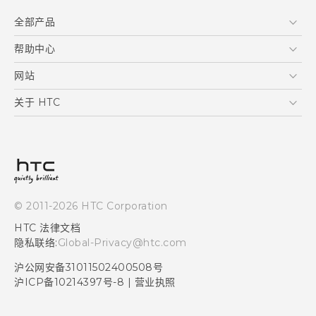
全部产品
区块链智能手机
帮助中心
快速入门指南
VIVE
用户指南
在线客服
网站
支援与服务
HTC Dev
关于 HTC
产品保固说明
HTC Research
ESG
客户服务中心
新闻稿
投资人
隐私政策
© 2011-2026 HTC Corporation
产品安全
HTC 法律文档
加入HTC
隐私联络:
Global-Privacy@htc.com
Security and Privacy Whitepaper
沪公网安备31011502400508号
沪ICP备10214397号-8
|
营业执照