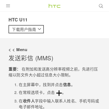
全部产品
HTC U11‎
VIVE
下载用户指南
VIVERSE
< < Menu
支持帮助
发送彩信 (MMS)
在线客服
重要：
在附加和发送高分辨率视频之前，先进行压
缩以防文件大小超过信息大小限制。
在
主屏幕
中，找到并点击
信息
。
在
常规
选项卡，点击
。
在
收件人
字段中输入联系人姓名、手机号码或
电子邮件地址。