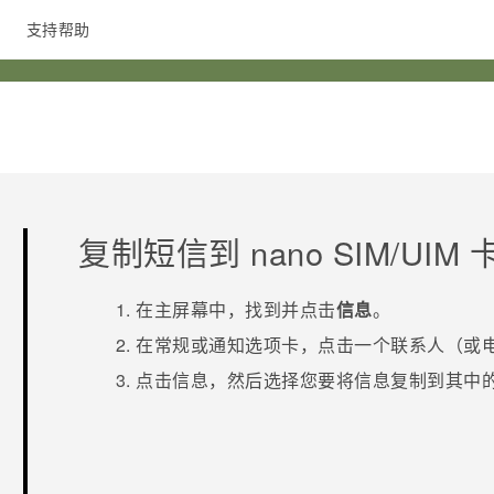
支持帮助
在线客服
复制短信到
nano SIM/UIM
在
主屏幕
中，找到并点击
信息
。
在
常规
或
通知
选项卡，点击一个联系人（或
点击信息，然后选择您要将信息复制到其中