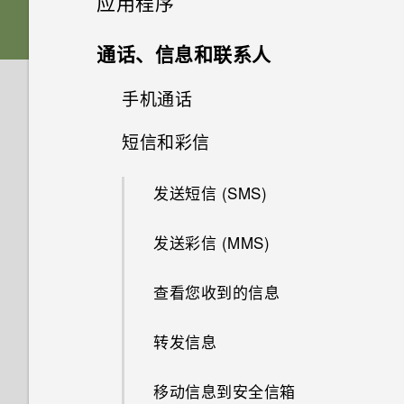
应用程序
手机？
USB Type-C 接口与我旧手机上
音频、显示和相机
如何对手机的音频、显示和其他
Edge Sense 边框触控
如何将文件和文件夹复制或移动
声音首选项
的 micro USB 接口有何区别？
HTC Sense 首页
部分进行测试？
卡座
高级相机功能
启动栏
Edge Launcher
到我的存储卡？
更改主屏幕首页
相册
HTC 相机
通话、信息和联系人
忘记锁屏密码、数字密码或图案
应用程序
更新
将以前的 HTC USB Type-C 耳
时该怎么办？
什么是 Edge Sense 边框触
如果手机无法开机，我该怎么
休眠模式
调整音量和提示音设置
为什么我的手机反应迟钝并死
nano SIM/UIM 卡
机用于 HTC U11 时为什么会有
添加主屏幕小插件
相片编辑工具
使用 专业相机 模式的提示
相机的特别之处
如何查看 USB 驱动器中的文件
设置主屏幕壁纸
控？
选择拍摄模式
手机通话
在相册中查看照片和视频
无线和网络
办？
机?
为什么我手机上的应用程序会崩
噪音？
与文件夹？
软件和应用程序更新
手机重新启动或开机时为何会提
锁定屏幕
溃和强制关闭？
更改铃声
安装和删除应用程序
存储卡
添加主屏幕快捷方式
选择场景
短信和彩信
选择一张照片进行编辑
身临其境的音效
设置和其他
更改默认字体大小
示我输入密码或解密手机？
设置 Edge Sense 边框触控
拍摄照片
搜索照片和视频
用智能拨号拨打电话
如何使用硬件按键重新启动手
没有 WLAN 连接或信号较弱时
为什么我的手机会自动关机？
为什么我自己的数字转 3.5mm
如何在我的手机和电脑之间复制
安装软件更新
机？
手机可否自动切换到移动网络？
使用应用程序
动作手势
如何知道我是否安装了恶意的第
更改通知音
耳机转接头不能在 HTC U11 上
从应用商店获取应用程序
为电池充电
分组小插件面板和启动栏中的应
文件？
手动调整相机设置
调整照片
真正个性十足
发送短信 (SMS)
Edge Sense 边框触控 有时会
打开或关闭 Edge Sense 边框
设置照片质量和尺寸
更改视频回放速度
拨打分机号
三方应用程序？
使用？
手机过热或烫手时应该怎么做？
用程序
安装应用程序更新
在手机处于车载套件内或自拍杆
触控
HTC 应用程序
如果手机一直重新启动而且无法
如何将手机的互联网连接共享给
打开应用程序屏幕
触控手势
专为扬声器而设计的 HTC
从网络下载应用程序
防水和防尘
我以前一直使用 HTC 备份。为
拍摄 RAW 照片
中时启动。怎么办？
在照片上绘画
发送彩信 (MMS)
提高拍摄质量的提示
一路启动到主屏幕，我该怎么
其他设备？
剪辑视频
隐藏手机号码
如何设置默认的短信应用程序？
BoomSound
我的手机为何不响应
如何将手机重启到安全模式？
移动主屏幕项目
何我的手机上没有 HTC 备份
通过 Edge Sense 边框触控使
办？
HTC BlinkFeed
Motion Launch 感应启动手势？
访问应用程序
了解您的设置
了？
卸载应用程序
打开或关闭电源
相机应用程序如何拍摄 RAW 照
如何让硬件按钮的背光始终保持
用语音输入文字
应用照片滤镜
查看您收到的信息
以3D 音频或高分辨率音频录制
我通过蓝牙发送了一些文件到电
编辑延时拍摄视频
快速拨号
如何启用开发人员选项？
调节您的 HTC USonic 耳机
如何去除通知面板中提示某一应
删除主屏幕项目
片？
开启？
视频
如果手机无法充电，我该怎么
脑。它们在哪里？
HTC 主题
若要利用音源聚焦为远处对象录
排列应用程序
使用快速设置
用程序正在后台运行的通知？
如何与使用 WLAN 直连 的其他
第一次设置手机
更改握压手机时执行的动作
美化人像
办？
转发信息
呼叫信息、电子邮件或日历活动
下画面清晰、声音可辨的视频，
手机共享媒体文件？
录制慢动作视频
可否将 micro SIM 卡裁剪为
使用音源聚焦录像
如何将运营商的接入点名称添加
HTC 人工智能助手
中的号码
最好的方法是什么？
应用程序快捷方式
抓拍手机屏幕
添加社交网络账户、电子邮件账
nano SIM 卡，装入 HTC 设备
启用高级模式
GIF 大师
为什么手机电池这么快没电？
到手机？
移动信息到安全信箱