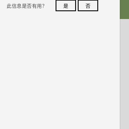
此信息是否有用？
是
否
您的反馈可以帮助其他人了解最有用的信息。