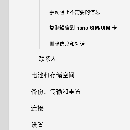
户和其他
中？
录制延时拍摄视频
自拍
邮件
接听来电
我的麦克风损坏了。怎么办？
切换最近打开的应用程序
旅行模式
使用 Edge Sense 边框触控进
图案添加
如何节省电池电量？
手动阻止不需要的信息
选择使用哪一 nano SIM/UIM
如何找到手机的 IMEI/MEID 和
行拍摄
快速调整照片的曝光度
天气
拨打紧急电话
是否可以改变手机的系统字体样
同时使用两个应用程序
重启 HTC U11（软重置）
卡进行数据连接
序列号？
图形效果
复制短信到 nano SIM/UIM 卡
式和大小？
调整握压力水平
连拍照片
时钟
通话期间我可以做什么？
使用画中画
通知
利用双卡双待设置管理
如何启用或停用设备管理员应用
幻影万花筒
删除信息和对话
如何将我最喜欢的歌曲或音乐设
nano SIM/UIM 卡
程序？
在应用程序内通过握压手势执行
使用疾速 HDR
为我的铃声？
录音机
设置电话会议 (GSM)
控制应用程序权限
Motion Launch 感应启动
动作
联系人
双重曝光
指纹识别器
有未读通知的时候手机重复通过
全景自拍
如何关闭截取屏幕画面时的快门
设置三方通话 (CDMA)
声音和振动提示。如何将它停
设置默认应用程序
选择、复制和粘贴文本
分配应用程序内动作到握压手势
电池和存储空间
魔法幻境
您的联系人列表
声？
止？
拍摄超广角全景自拍
通话记录
设置应用程序链接
输入文字
电池
分配应用程序内动作的示例
备份、传输和重置
变脸妙拍
添加新联系人
照片模糊不清？请参考以下提
示。
拍摄全景照片
标记陌生号码
存储
禁用应用程序
获取帮助和故障排除
备份和重置
更改应用程序内动作
有关延长电池续航时间的提示
连接
增强 RAW 照片
编辑联系人信息
切换静音、振动和一般模式
传输
释放存储空间
常见问题
使用省电模式
网络连接
文件、数据和设置的备份方式
与联系人联系
设置