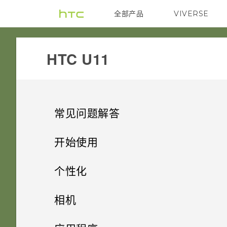
全部产品
VIVERSE
VIVE
HTC U11‎
常见问题解答
系统性能
开始使用
电源和充电
精彩功能
更新手机软件前我该做什么？
个性化
安全
开箱和设置
Qualcomm 快速充电 3.0 工作
有问题时如何在手机上获取帮
主屏幕布局和字体
Android 9.0 更新
相机
原理？
助？
存储、备份和传输
使用新手机的第一周
为什么我无法用指纹唤醒或解锁
小插件和快捷方式
HTC U11 概览
便捷的单手操作
拍摄照片和视频
添加或删除小插件面板