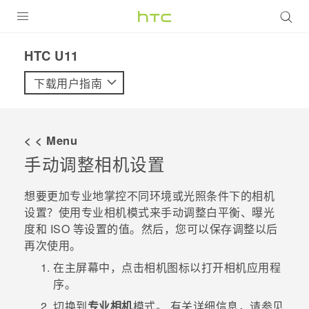
全部产品
HTC U11‎
VIVE
下载用户指南
VIVERSE
< < Menu
支持帮助
手动调整相机设置
在线客服
想要更加专业地掌控不同环境或光照条件下的相机
设置？使用
专业相机
模式来手动调整白平衡、曝光
度和 ISO 等设置的值。然后，您可以保存调整以后
再次使用。
在
主屏幕
中，点击相机图标以打开
相机
应用程
序。
切换到
专业相机
模式。
有关详细信息，请参见