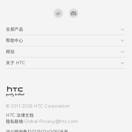
全部产品
区块链智能手机
帮助中心
快速入门指南
VIVE
用户指南
在线客服
网站
支援与服务
HTC Dev
关于 HTC
产品保固说明
HTC Research
ESG
客户服务中心
新闻稿
投资人
隐私政策
© 2011-2026 HTC Corporation
产品安全
HTC 法律文档
加入HTC
隐私联络:
Global-Privacy@htc.com
Security and Privacy Whitepaper
沪公网安备31011502400508号