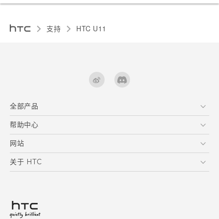
支持
HTC U11‎
全部产品
区块链智能手机
帮助中心
快速入门指南
VIVE
用户指南
在线客服
网站
支援与服务
HTC Dev
关于 HTC
产品保固说明
HTC Research
ESG
客户服务中心
新闻稿
投资人