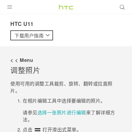
全部产品
HTC U11‎
VIVE
下载用户指南
VIVERSE
< < Menu
支持帮助
调整照片
在线客服
使用可用的调整工具裁剪、旋转、翻转或拉直照
片。
在
相片编辑工具
中选择要编辑的照片。
请参见
选择一张照片进行编辑
来了解详细方
法。
点击
打开滑出式菜单。