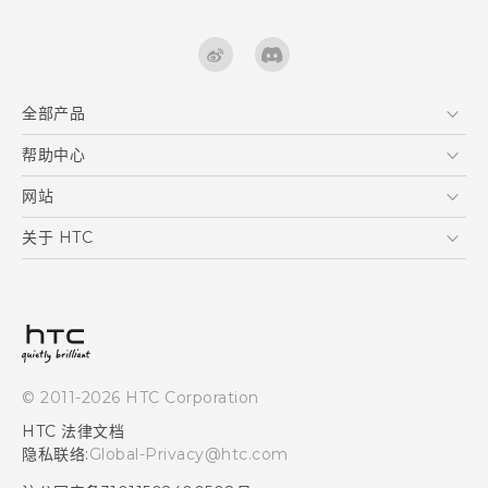
全部产品
区块链智能手机
帮助中心
快速入门指南
VIVE
用户指南
在线客服
网站
支援与服务
HTC Dev
关于 HTC
产品保固说明
HTC Research
ESG
客户服务中心
新闻稿
投资人
隐私政策
© 2011-2026 HTC Corporation
产品安全
HTC 法律文档
加入HTC
隐私联络:
Global-Privacy@htc.com
Security and Privacy Whitepaper