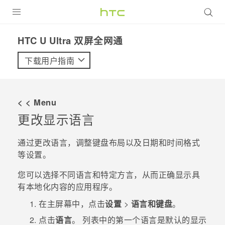
全部产品
HTC U Ultra 双屏全网通‎
VIVE
下载用户指南
VIVERSE
< < Menu
支持帮助
更改显示语言
在线客服
通过更改语言，调整键盘布局以及日期和时间格式
等设置。
您可以选择不同语言和特定方言，从而正确显示具
有本地化内容的应用程序。
在
主屏幕
中，点击
设置
>
语言和键盘
。
点击
语言
。
列表中的第一个语言是默认的显示