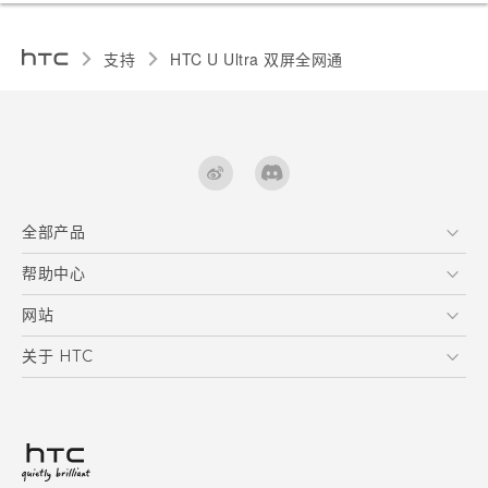
支持
HTC U Ultra 双屏全网通‎
全部产品
区块链智能手机
帮助中心
快速入门指南
VIVE
用户指南
在线客服
网站
支援与服务
HTC Dev
关于 HTC
产品保固说明
HTC Research
ESG
客户服务中心
新闻稿
投资人