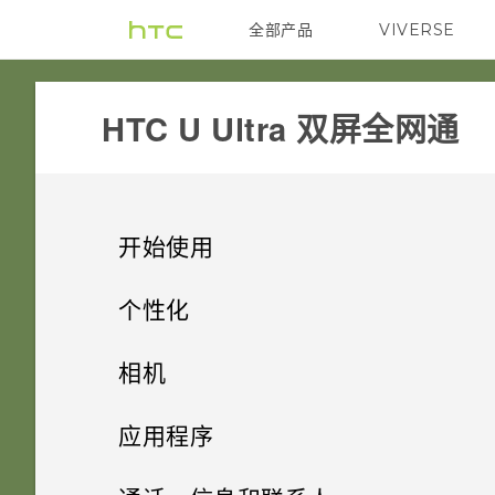
全部产品
VIVERSE
VIVE
HTC U Ultra 双屏全网通‎
开始使用
精彩功能
个性化
开箱和设置
主屏幕布局和字体
第二屏幕
相机
使用新手机的第一周
小插件和快捷方式
HTC U Ultra 概览
相机的特别之处
拍摄照片和视频
设置主屏幕壁纸
应用程序
第二屏幕
声音首选项
HTC Sense 首页
卡座
高级相机功能
启动栏
身临其境的音效
更改默认字体大小
安装和删除应用程序
相机屏幕