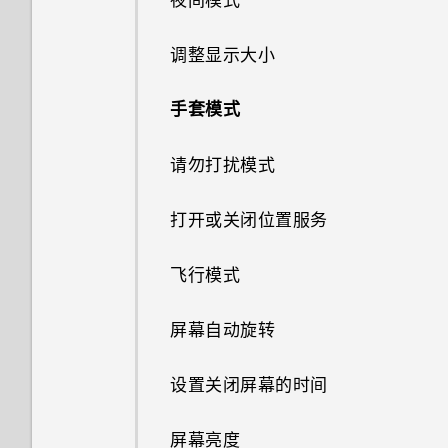
在照片上绘画
剪辑视频
在手机存储与存储卡之间移动应
连拍照片
器或 Apple TV
手动设置日期和时间
通话记录
重启 HTC U Ultra（软重置）
HTC BlinkFeed
选择主屏幕布局
合并联系人信息
什么是 HTC Sense
用程序和数据
手动阻止不需要的信息
启用高分辨率音频录音
在手机和电脑之间传输照片、视
为选定游戏开启游戏电池优化
使用省电模式
选择要显示的日历
何谓智能同步？
指纹识别器
安装数字证书
调整显示大小
应用照片滤镜
Companion？
编辑延时拍摄视频
使用 HDR
频和音乐
将音乐流式传输到 Blackfire 兼
设置闹钟
标记陌生号码
通知
什么是 HTC BlinkFeed？
将贴图用作应用程序图标
发送联系人信息
将应用程序移到存储卡或从中移
复制短信到 nano SIM/UIM 卡
容扬声器
分享活动
查收邮件
将 HTC U Ultra 用作 WLAN 热
手套模式
美化人像
设置 HTC Sense Companion
出
全景自拍
切换静音、振动和一般模式
点
Motion Launch 感应启动
打开或关闭 HTC BlinkFeed
多张壁纸
联系人群组
删除信息和对话
通过 Qualcomm AllPlay 智能媒
接受或拒绝会议邀请
发送电子邮件
请勿打扰模式
GIF 大师
查看详情卡
在手机存储与存储卡之间复制或
体平台将音乐流式传输到扬声器
拍摄超广角全景自拍
国内拨号
通过 Internet 共享功能共享手
选择、复制和粘贴文本
餐厅建议
随时间变化的壁纸
移动文件
私密联系人
机的互联网连接
解除或延迟活动提醒
阅读和回复电子邮件
打开或关闭位置服务
图案添加
打开或关闭蓝牙
拍摄全景照片
用智能拨号拨打电话
输入文字
在 HTC BlinkFeed 中添加内容
锁屏壁纸
在 HTC U Ultra 和电脑之间复
的方式
飞行模式
制文件
图形效果
连接蓝牙耳机
拨打分机号
获取帮助和故障排除
自定义要闻资讯源
屏幕自动旋转
卸载存储卡
幻影万花筒
取消蓝牙设备配对
快速拨号
在 HTC BlinkFeed 中播放视频
设置关闭屏幕的时间
双重曝光
使用蓝牙接收文件
发布到社交网络
屏幕亮度
魔法幻境