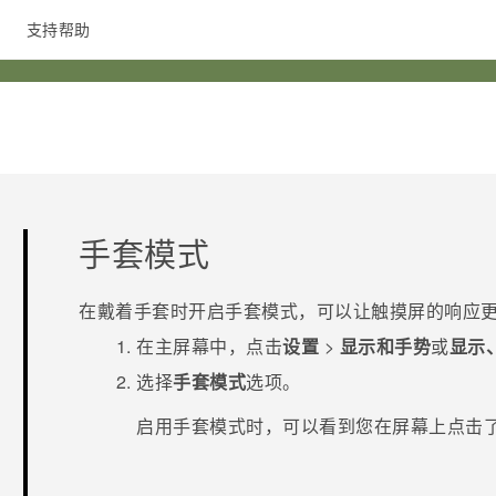
支持帮助
在线客服
手套模式
在戴着手套时开启手套模式，可以让触摸屏的响应
在
主屏幕
中，点击
设置
>
显示和手势
或
显示
选择
手套模式
选项。
启用手套模式时，可以看到您在屏幕上点击