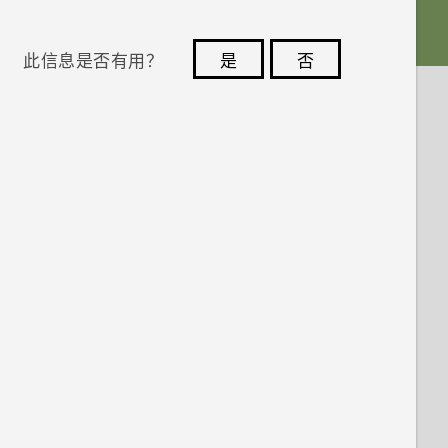
此信息是否有用？
是
否
您的反馈可以帮助其他人了解最有用的信息。