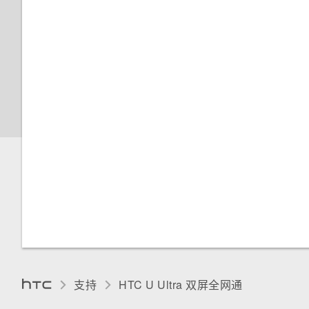
支持
HTC U Ultra 双屏全网通‎