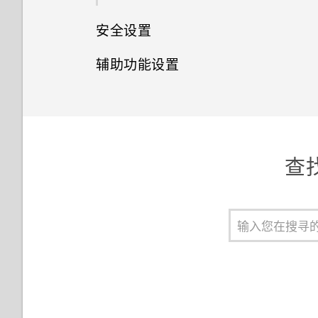
使用 NFC
安全设置
从 HTC BlinkFeed 删除内容
变脸妙拍
辅助功能设置
分配 PIN 码到 nano SIM/UIM
增强 RAW 照片
卡
辅助功能设置
设置屏幕锁定
打开或关闭缩放比例手势
查找
关闭锁屏