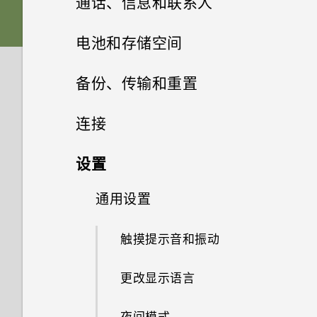
通话、信息和联系人
更新
什么是第二屏幕？
休眠模式
更改铃声
nano SIM/UIM 卡
添加主屏幕小插件
管理应用程序
录制慢动作视频
指纹识别感应器
添加或删除小插件面板
选择拍摄模式
手机通话
卸载应用程序
电池和存储空间
软件和应用程序更新
第二屏幕设置
锁定屏幕
更改通知音
主题
存储卡
添加主屏幕快捷方式
使用 Zoe 动态照片
短信和彩信
打开应用程序屏幕
真正个性十足
更改主屏幕首页
拍摄照片
从应用商店获取应用程序
电池
呼叫信息、电子邮件或日历活动
备份、传输和重置
安装软件更新
中的号码
使用第二屏幕
HTC 安全助手
动作手势
设置默认音量
联系人
什么是 HTC 主题？
为电池充电
分组小插件面板和启动栏中的应
录制延时拍摄视频
排列应用程序
存储
Android 7.0 Nougat
发送短信 (SMS)
设置照片质量和尺寸
从网络下载应用程序
备份和重置
检查电池历史记录
连接
用程序
安装应用程序更新
天气和时钟
收到来电
添加应用程序或联系人
邮件
为部分应用程序创建锁定图案
触控手势
适用于扬声器的 HTC
下载主题或个别元素
打开或关闭电源
您的联系人列表
选择场景
多任务处理
HTC 安全助手
如何在短信息中添加签名？
传输
释放存储空间
提高拍摄质量的提示
应用程序电池优化
网络连接
文件、数据和设置的备份方式
BoomSound
设置
移动主屏幕项目
相册
查看天气
拨打紧急电话
开启或关闭智能加速
了解您的设置
使用 Exchange ActiveSync 电
自行创建主题
选择使用哪一张 nano SIM/UIM
添加新联系人
手动调整相机设置
控制应用程序权限
HTC Sense Companion
发送彩信 (MMS)
存储类型
无线共享
以3D 音频或高分辨率音频录制
从旧手机传输内容的方式
高级省电模式
子邮件
从旧的 HTC 手机还原
通用设置
调节您的 HTC USonic 耳机
打开或关闭数据连接
相片编辑工具
卡连接 4G LTE 网络
删除主屏幕项目
在相册中查看照片和视频
视频
更改天气时钟的城市
通话期间我可以做什么？
手动清理垃圾文件
使用快速设置
查找您的主题
编辑联系人信息
拍摄 RAW 照片
设置默认应用程序
查看您收到的信息
我该把存储卡用作移动存储还是
从 Android 手机传输内容
什么是 HTC Connect？
日历
显示电池百分比
添加电子邮件账户
备份联系人和信息
管理数据使用情况
触摸提示音和振动
使用双卡双待设置管理 nano
选择一张照片进行编辑
搜索照片和视频
内部存储？
自拍
从天气时钟开启位置服务
设置电话会议 (GSM)
HTC 安全助手应用程序中可执
抓拍手机屏幕
SIM/UIM 卡
编辑主题
与联系人联系
相机应用程序如何拍摄 RAW 照
设置应用程序链接
转发信息
录音机
通过 iCloud 传输 iPhone 内容
使用 HTC Connect 分享媒体
行的操作
检查电池使用情况
查看日历
管理电子邮件
重置网络设置
WLAN 连接
更改显示语言
调整照片
片？
更改视频回放速度
将存储卡设为内部存储
快速调整照片的曝光度
使用时钟
设置三方通话 (CDMA)
旅行模式
添加社交网络账户、电子邮件账
删除主题
导入或复制联系人
HTC Sense Companion
停用应用程序
移动信息到安全信箱
录制语音剪辑
获取联系人等内容的其他方式
将音乐流式传输到 AirPlay 扬声
管理已下载应用程序的异常活动
有关延长电池续航时间的提示
计划或编辑活动
搜索电子邮件
重置 HTC U Ultra（硬重置）
户和其他
连接到 VPN
夜间模式