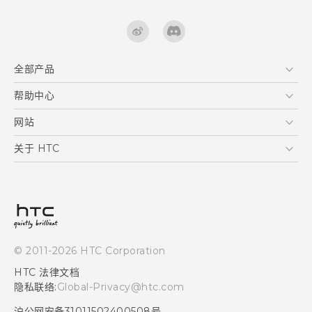
全部产品
区块链智能手机
帮助中心
快速入门指南
VIVE
用户指南
在线客服
网站
支援与服务
HTC Dev
关于 HTC
产品保固说明
HTC Research
ESG
客户服务中心
新闻稿
投资人
隐私政策
© 2011-2026 HTC Corporation
产品安全
HTC 法律文档
加入HTC
隐私联络:
Global-Privacy@htc.com
Security and Privacy Whitepaper
沪公网安备31011502400508号