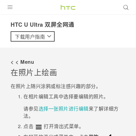
全部产品
HTC U Ultra 双屏全网通‎
VIVE
下载用户指南
VIVERSE
< < Menu
支持帮助
在照片上绘画
在线客服
在照片上随兴涂鸦或标注感兴趣的部分。
在
相片编辑工具
中选择要编辑的照片。
请参见
选择一张照片进行编辑
来了解详细方
法。
点击
打开滑出式菜单。