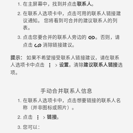
在
主屏幕
中，找到并点击
联系人
。
在
联系人
选项卡中，点击可用的
联系人链接建
议
通知。
您将看到可合并的建议联系人的列
表。
点击您要合并的联系人旁边的
。否则，请
点击
消除链接建议。
提示：
如果不希望接受联系人链接建议，请在
联系
人
选项卡中点击
>
设置
。清除
建议联系人链接
选
项。
手动合并联系人信息
在
联系人
选项卡中，点击想要链接的联系人名
称（并非图标或照片）。
点击
>
链接
。
您可以：