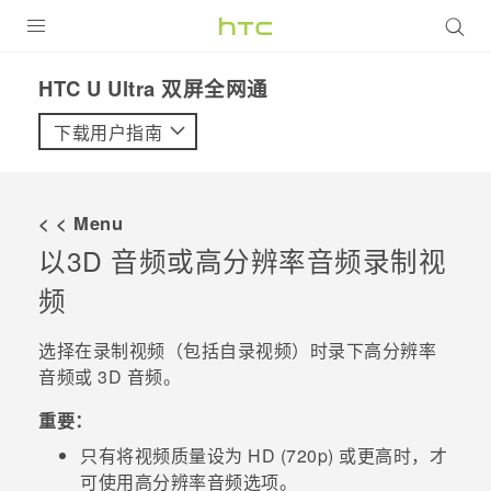
全部产品
HTC U Ultra 双屏全网通‎
VIVE
下载用户指南
VIVERSE
< < Menu
支持帮助
以
3D 音频
或高分辨率音频录制视
在线客服
频
选择在录制视频（包括自录视频）时录下高分辨率
音频或
3D 音频
。
重要：
只有将视频质量设为 HD (720p) 或更高时，才
可使用高分辨率音频选项。