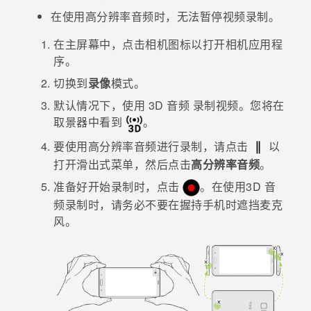
在使用高分辨率音频时，无法暂停视频录制。
在
主屏幕
中，点击相机图标以打开
相机
应用程
序。
切换到
录像
模式。
默认情况下，使用
3D 音频
录制视频。您将在
取景器中看到
。
要使用高分辨率音频进行录制，请点击
以
打开滑出式菜单，然后点击
高分辨率音频
。
准备好开始录制时，点击
。
在使用
3D 音
频
录制时，请务必不要在握持手机时遮挡麦克
风。