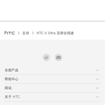
支持
HTC U Ultra 双屏全网通‎
全部产品
区块链智能手机
帮助中心
快速入门指南
VIVE
用户指南
在线客服
网站
支援与服务
HTC Dev
关于 HTC
产品保固说明
HTC Research
ESG