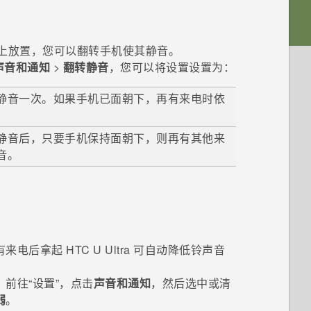
上放置，您可以翻转手机使其静音。
声音和通知
>
翻转静音
，您可以将设置设置为：
静音一次。如果手机已面朝下，再有来电时依
静音后，只要手机保持面朝下，则再有其他来
音。
有来电后拿起
HTC U Ultra
可自动降低铃声音
往​“‍设置”，点击
声音和通知
，然后选中或清
弱
。