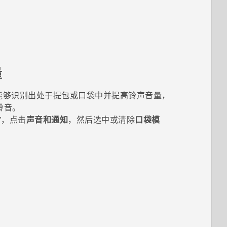
量
能够识别出处于提包或口袋中并提高铃声音量，
铃音。
”，点击
声音和通知
，然后选中或清除
口袋模