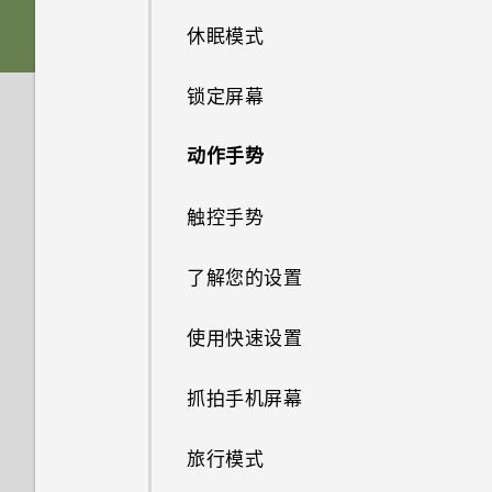
休眠模式
nano SIM/UIM 卡
指纹识别感应器
锁定屏幕
存储卡
真正个性十足
动作手势
为电池充电
Android 7.0 Nougat
触控手势
打开或关闭电源
HTC 安全助手
了解您的设置
选择使用哪一张 nano SIM/UIM
HTC Sense Companion
卡连接 4G LTE 网络
使用快速设置
使用双卡双待设置管理 nano
抓拍手机屏幕
SIM/UIM 卡
旅行模式
添加社交网络账户、电子邮件账
户和其他