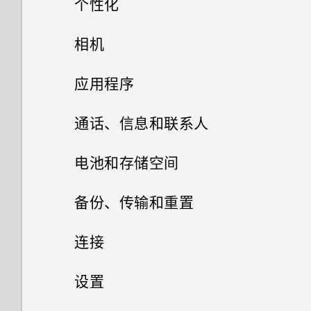
个性化
软件和应用程序更新
第二屏幕设置
主屏幕布局和字体
相机
安装软件更新
使用第二屏幕
小插件和快捷方式
拍摄照片和视频
设置主屏幕壁纸
应用程序
安装应用程序更新
添加应用程序或联系人
声音首选项
高级相机功能
启动栏
更改默认字体大小
安装和删除应用程序
相机屏幕
通话、信息和联系人
更改铃声
添加主屏幕小插件
管理应用程序
录制慢动作视频
添加或删除小插件面板
选择拍摄模式
手机通话
卸载应用程序
电池和存储空间
更改通知音
主题
添加主屏幕快捷方式
使用 Zoe 动态照片
短信和彩信
打开应用程序屏幕
更改主屏幕首页
拍摄照片
从应用商店获取应用程序
电池
呼叫信息、电子邮件或日历活动
备份、传输和重置
中的号码
HTC 安全助手
设置默认音量
联系人
什么是 HTC 主题？
分组小插件面板和启动栏中的应
录制延时拍摄视频
排列应用程序
存储
发送短信 (SMS)
设置照片质量和尺寸
从网络下载应用程序
备份和重置
检查电池历史记录
连接
用程序
天气和时钟
收到来电
邮件
为部分应用程序创建锁定图案
适用于扬声器的 HTC
下载主题或个别元素
您的联系人列表
选择场景
多任务处理
如何在短信息中添加签名？
传输
释放存储空间
提高拍摄质量的提示
应用程序电池优化
网络连接
文件、数据和设置的备份方式
BoomSound
设置
移动主屏幕项目
相册
查看天气
拨打紧急电话
开启或关闭智能加速
使用 Exchange ActiveSync 电
自行创建主题
添加新联系人
手动调整相机设置
控制应用程序权限
发送彩信 (MMS)
存储类型
无线共享
以3D 音频或高分辨率音频录制
从旧手机传输内容的方式