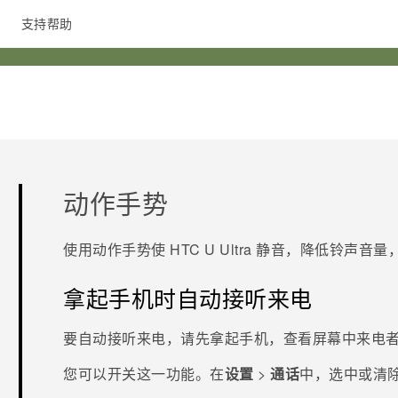
支持帮助
在线客服
动作手势
使用动作手势使
HTC U Ultra
静音，降低铃声音量
拿起手机时自动接听来电
要自动接听来电，请先拿起手机，查看屏幕中来电
您可以开关这一功能。在
设置
>
通话
中，选中或清