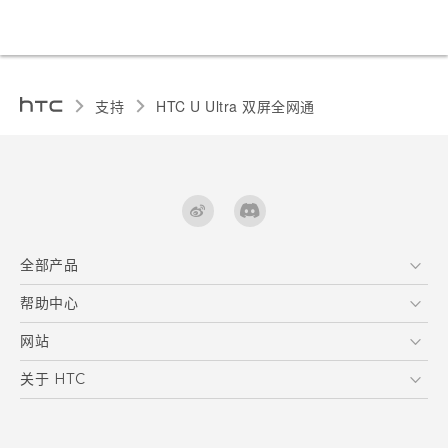
支持
HTC U Ultra 双屏全网通‎
全部产品
区块链智能手机
帮助中心
快速入门指南
VIVE
用户指南
在线客服
网站
支援与服务
HTC Dev
关于 HTC
产品保固说明
HTC Research
ESG
客户服务中心
新闻稿