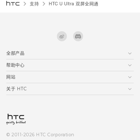
支持
HTC U Ultra 双屏全网通‎
全部产品
区块链智能手机
帮助中心
快速入门指南
VIVE
用户指南
在线客服
网站
支援与服务
HTC Dev
关于 HTC
产品保固说明
HTC Research
ESG
客户服务中心
新闻稿
投资人
隐私政策
© 2011-2026 HTC Corporation
产品安全