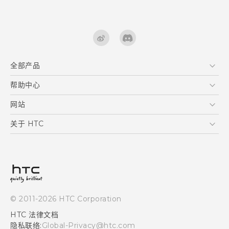
全部产品
区块链智能手机
帮助中心
快速入门指南
VIVE
用户指南
在线客服
网站
支援与服务
HTC Dev
关于 HTC
产品保固说明
HTC Research
ESG
客户服务中心
新闻稿
投资人
隐私政策
© 2011-2026 HTC Corporation
产品安全
HTC 法律文档
加入HTC
隐私联络:
Global-Privacy@htc.com