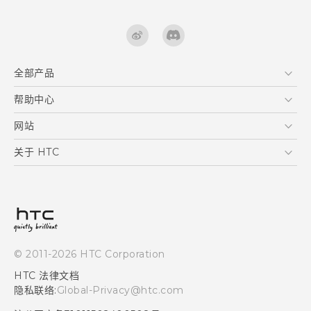
全部产品
区块链智能手机
帮助中心
快速入门指南
VIVE
用户指南
在线客服
网站
支援与服务
HTC Dev
关于 HTC
产品保固说明
HTC Research
ESG
客户服务中心
新闻稿
投资人
隐私政策
© 2011-2026 HTC Corporation
产品安全
HTC 法律文档
加入HTC
隐私联络:
Global-Privacy@htc.com
Security and Privacy Whitepaper