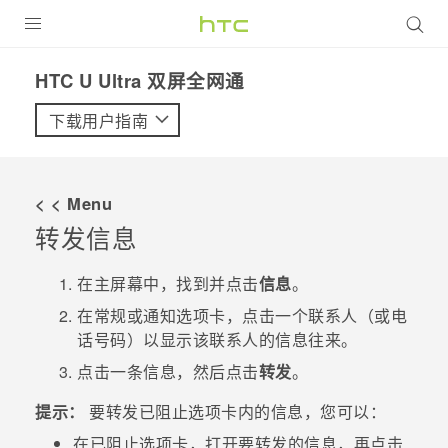
全部产品
HTC U Ultra 双屏全网通‎
VIVE
下载用户指南
VIVERSE
< < Menu
支持帮助
转发信息
在线客服
在
主屏幕
中，找到并点击
信息
。
在
常规
或
通知
选项卡，点击一个联系人（或电
话号码）以显示该联系人的信息往来。
点击一条信息，然后点击
转发
。
提示：
要转发
已阻止
选项卡内的信息，您可以：
在
已阻止
选项卡，打开要转发的信息，再点击