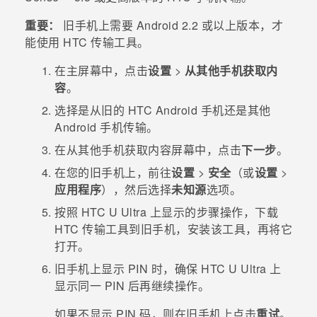
重要：
旧手机上需要
Android
2.2 或以上版本，才
能使用
HTC 传输工具
。
在
主屏幕
中，点击
设置
>
从其他手机获取内
容
。
选择是从旧的 HTC
Android
手机还是其他
Android
手机传输。
在
从其他手机获取内容
屏幕中，点击
下一步
。
在您的旧手机上，前往
设置
>
安全
（或
设置
>
应用程序
），然后选择
未知源
选项。
按照
HTC U Ultra
上显示的步骤操作，下载
HTC 传输工具
到旧手机，安装该工具，再将它
打开。
旧手机上显示 PIN 时，确保
HTC U Ultra
上
显示同一 PIN 后再继续操作。
如果不显示 PIN 码，则在旧手机上点击
重试
。