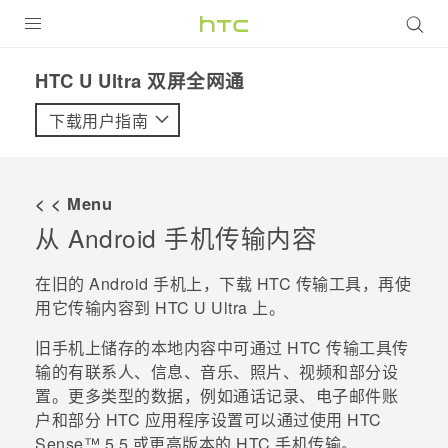
全部产品
HTC U Ultra 双屏全网通‎
VIVE
下载用户指南
VIVERSE
< < Menu
支持帮助
从
Android
手机传输内容
在线客服
在旧的
Android
手机上，下载
HTC 传输工具
，再使
用它传输内容到
HTC U Ultra
上。
旧手机上储存的本地内容中可通过
HTC 传输工具
传
输的有联系人、信息、音乐、照片、视频和部分设
置。更多类型的数据，例如通话记录、电子邮件账
户和部分 HTC 应用程序设置可以通过使用
HTC
Sense™
5.5 或更高版本的 HTC 手机传输。