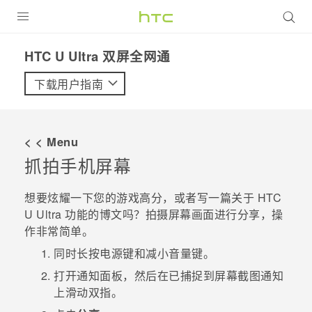
全部产品
HTC U Ultra 双屏全网通‎
VIVE
下载用户指南
VIVERSE
< < Menu
支持帮助
抓拍手机屏幕
在线客服
想要炫耀一下您的游戏高分，或者写一篇关于
HTC
U Ultra
功能的博文吗？拍摄屏幕画面进行分享，操
作非常简单。
同时长按
电源键
和
减小音量键
。
打开通知面板，然后在
已捕捉到屏幕截图
通知
上滑动双指。