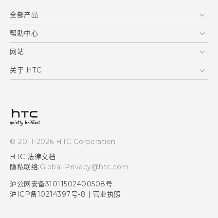
全部产品
区块链智能手机
帮助中心
快速入门指南
VIVE
用户指南
在线客服
网站
支援与服务
HTC Dev
关于 HTC
产品保固说明
HTC Research
ESG
客户服务中心
新闻稿
投资人
隐私政策
© 2011-2026 HTC Corporation
产品安全
HTC 法律文档
加入HTC
隐私联络:
Global-Privacy@htc.com
Security and Privacy Whitepaper
沪公网安备31011502400508号
沪ICP备10214397号-8
|
营业执照