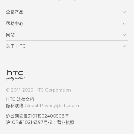
全部产品
区块链智能手机
帮助中心
快速入门指南
VIVE
用户指南
在线客服
网站
支援与服务
HTC Dev
关于 HTC
产品保固说明
HTC Research
ESG
客户服务中心
新闻稿
投资人
隐私政策
© 2011-2026 HTC Corporation
产品安全
HTC 法律文档
加入HTC
隐私联络:
Global-Privacy@htc.com
Security and Privacy Whitepaper
沪公网安备31011502400508号
沪ICP备10214397号-8
|
营业执照