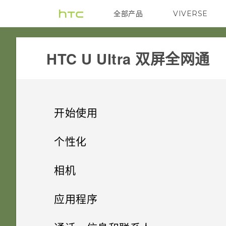
全部产品
VIVERSE
VIVE
HTC U Ultra 双屏全网通‎
开始使用
精彩功能
个性化
开箱和设置
主屏幕布局和字体
第二屏幕
相机
使用新手机的第一周
小插件和快捷方式
HTC U Ultra 概览
相机的特别之处
拍摄照片和视频
设置主屏幕壁纸
应用程序
第二屏幕
声音首选项
HTC Sense 首页
卡座
高级相机功能
启动栏
身临其境的音效
更改默认字体大小
安装和删除应用程序
相机屏幕