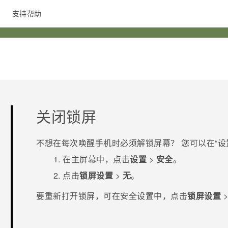
支持帮助
在线客服
关闭锁屏
不想在每次唤醒手机时必须解锁屏幕？ 您可以在​“‍
在
主屏幕
中，点击
设置
>
安全
。
点击
锁屏设置
>
无
。
要重新打开锁屏，可在
安全
设置中，点击
锁屏设置