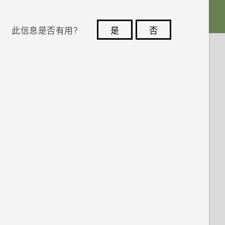
此信息是否有用？
是
否
您的反馈可以帮助其他人了解最有用的信息。