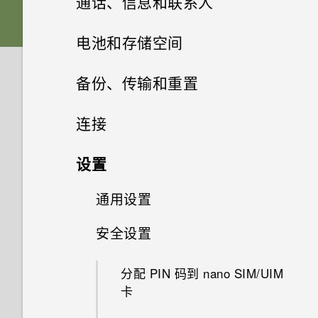
通话、信息和联系人
更新
什么是第二屏幕？
休眠模式
更改铃声
nano SIM/UIM 卡
添加主屏幕小插件
管理应用程序
录制慢动作视频
指纹识别感应器
添加或删除小插件面板
选择拍摄模式
手机通话
卸载应用程序
电池和存储空间
软件和应用程序更新
第二屏幕设置
锁定屏幕
更改通知音
主题
存储卡
添加主屏幕快捷方式
使用 Zoe 动态照片
短信和彩信
打开应用程序屏幕
真正个性十足
更改主屏幕首页
拍摄照片
从应用商店获取应用程序
电池
呼叫信息、电子邮件或日历活动
备份、传输和重置
安装软件更新
中的号码
使用第二屏幕
HTC 安全助手
动作手势
设置默认音量
联系人
什么是 HTC 主题？
为电池充电
分组小插件面板和启动栏中的应
录制延时拍摄视频
排列应用程序
存储
Android 7.0 Nougat
发送短信 (SMS)
设置照片质量和尺寸
从网络下载应用程序
备份和重置
检查电池历史记录
连接
用程序
安装应用程序更新
天气和时钟
收到来电
添加应用程序或联系人
邮件
为部分应用程序创建锁定图案
触控手势
适用于扬声器的 HTC
下载主题或个别元素
打开或关闭电源
您的联系人列表
选择场景
多任务处理
HTC 安全助手
如何在短信息中添加签名？
传输
释放存储空间
提高拍摄质量的提示
应用程序电池优化
网络连接
文件、数据和设置的备份方式
BoomSound
设置
移动主屏幕项目
相册
查看天气
拨打紧急电话
开启或关闭智能加速
了解您的设置
使用 Exchange ActiveSync 电
自行创建主题
选择使用哪一张 nano SIM/UIM
添加新联系人
手动调整相机设置
控制应用程序权限
HTC Sense Companion
发送彩信 (MMS)
存储类型
无线共享
以3D 音频或高分辨率音频录制
从旧手机传输内容的方式
高级省电模式
子邮件
从旧的 HTC 手机还原
通用设置
调节您的 HTC USonic 耳机
打开或关闭数据连接
相片编辑工具
卡连接 4G LTE 网络
删除主屏幕项目
在相册中查看照片和视频
视频
更改天气时钟的城市
通话期间我可以做什么？
手动清理垃圾文件
使用快速设置
查找您的主题
编辑联系人信息
拍摄 RAW 照片
设置默认应用程序
查看您收到的信息
我该把存储卡用作移动存储还是
从 Android 手机传输内容
安全设置
什么是 HTC Connect？
日历
显示电池百分比
添加电子邮件账户
备份联系人和信息
管理数据使用情况
触摸提示音和振动
使用双卡双待设置管理 nano
选择一张照片进行编辑
搜索照片和视频
内部存储？
自拍
从天气时钟开启位置服务
设置电话会议 (GSM)
HTC 安全助手应用程序中可执
抓拍手机屏幕
SIM/UIM 卡
编辑主题
与联系人联系
相机应用程序如何拍摄 RAW 照
设置应用程序链接
转发信息
录音机
通过 iCloud 传输 iPhone 内容
使用 HTC Connect 分享媒体
分配 PIN 码到 nano SIM/UIM
行的操作
检查电池使用情况
查看日历
管理电子邮件
重置网络设置
WLAN 连接
更改显示语言
调整照片
片？
更改视频回放速度
将存储卡设为内部存储
快速调整照片的曝光度
使用时钟
设置三方通话 (CDMA)
卡
旅行模式
添加社交网络账户、电子邮件账
删除主题
导入或复制联系人
HTC Sense Companion
停用应用程序
移动信息到安全信箱
录制语音剪辑
获取联系人等内容的其他方式
将音乐流式传输到 AirPlay 扬声
管理已下载应用程序的异常活动
有关延长电池续航时间的提示
计划或编辑活动
搜索电子邮件
重置 HTC U Ultra（硬重置）
户和其他
连接到 VPN
夜间模式