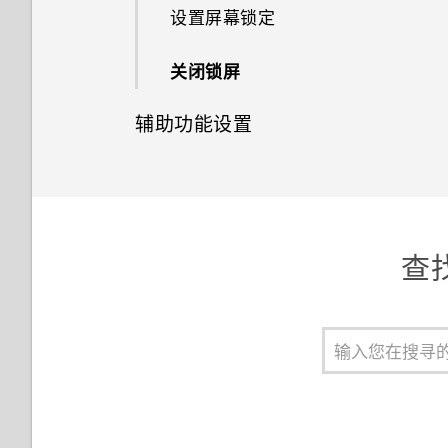
在照片上绘画
剪辑视频
在手机存储与存储卡之间移动应
连拍照片
器或 Apple TV
手动设置日期和时间
通话记录
设置屏幕锁定
重启 HTC U Ultra（软重置）
HTC BlinkFeed
选择主屏幕布局
合并联系人信息
什么是 HTC Sense
用程序和数据
手动阻止不需要的信息
启用高分辨率音频录音
在手机和电脑之间传输照片、视
为选定游戏开启游戏电池优化
使用省电模式
选择要显示的日历
何谓智能同步？
指纹识别器
安装数字证书
调整显示大小
应用照片滤镜
Companion？
编辑延时拍摄视频
使用 HDR
频和音乐
将音乐流式传输到 Blackfire 兼
设置闹钟
标记陌生号码
关闭锁屏
通知
什么是 HTC BlinkFeed？
将贴图用作应用程序图标
发送联系人信息
将应用程序移到存储卡或从中移
复制短信到 nano SIM/UIM 卡
容扬声器
分享活动
查收邮件
将 HTC U Ultra 用作 WLAN 热
手套模式
美化人像
设置 HTC Sense Companion
出
辅助功能设置
全景自拍
切换静音、振动和一般模式
点
Motion Launch 感应启动
打开或关闭 HTC BlinkFeed
多张壁纸
联系人群组
删除信息和对话
通过 Qualcomm AllPlay 智能媒
接受或拒绝会议邀请
发送电子邮件
请勿打扰模式
GIF 大师
查看详情卡
在手机存储与存储卡之间复制或
体平台将音乐流式传输到扬声器
拍摄超广角全景自拍
辅助功能设置
国内拨号
通过 Internet 共享功能共享手
选择、复制和粘贴文本
餐厅建议
随时间变化的壁纸
移动文件
私密联系人
机的互联网连接
解除或延迟活动提醒
阅读和回复电子邮件
打开或关闭位置服务
图案添加
打开或关闭蓝牙
拍摄全景照片
打开或关闭缩放比例手势
用智能拨号拨打电话
输入文字
在 HTC BlinkFeed 中添加内容
锁屏壁纸
在 HTC U Ultra 和电脑之间复
查找
的方式
飞行模式
制文件
图形效果
连接蓝牙耳机
拨打分机号
获取帮助和故障排除
自定义要闻资讯源
屏幕自动旋转
卸载存储卡
幻影万花筒
取消蓝牙设备配对
快速拨号
在 HTC BlinkFeed 中播放视频
设置关闭屏幕的时间
双重曝光
使用蓝牙接收文件
发布到社交网络
屏幕亮度
魔法幻境