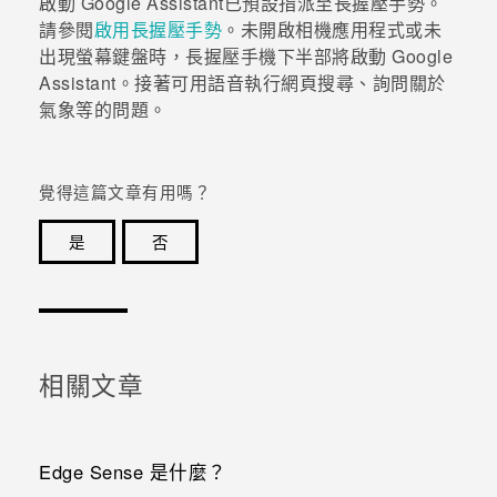
啟動
Google Assistant
已預設指派至長握壓手勢。
請參閱
啟用長握壓手勢
。未開啟
相機
應用程式或未
出現螢幕鍵盤時，長握壓手機下半部將啟動
Google
Assistant
。接著可用語音執行網頁搜尋、詢問關於
氣象等的問題。
覺得這篇文章有用嗎？
是
否
感謝您！您的意見回報可協助他人查看最實用的資訊。
相關文章
Edge Sense 是什麼？