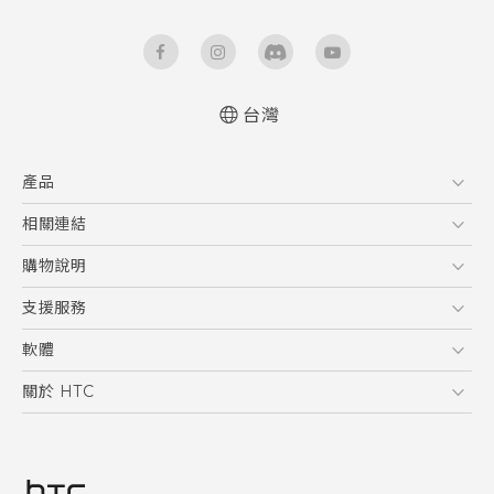
台灣
快速入門手冊
產品
使用手冊
5G
相關連結
智慧型手機
HTC Research
購物說明
配件
購物須知
支援服務
VIVE
訂單管理
到府收送維修服務
軟體
付款方式
服務中心資訊
應用程式
關於 HTC
售後服務
客戶服務佈告欄
手機功能
ESG
常見問題
產品有限保固說明
相機工具
新聞稿
HTC Sync Manager