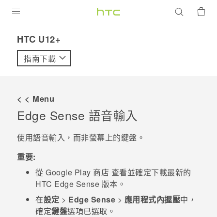
產品
HTC U12+‎
VIVE
指南下載
G REIGNS
智慧型手機
< < Menu
配件
Edge Sense
語音輸入
VIVERSE
使用語音輸入，而非螢幕上的鍵盤。
優惠專區
重要:
從
Google Play 商店
查看並確定下載最新的
焦點訊息
銷售門市
HTC
Edge Sense
版本。
校園專案
銷售通路
支援服務
在
設定
>
Edge Sense
>
應用程式內握壓
中，
企業採購
確定
鍵盤
選項已選取。
VIVELAND