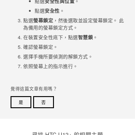
點選
安全性與位置
。
點選
安全性
。
登入
點選
螢幕鎖定
，然後選取並設定螢幕鎖定。
此
為備用的螢幕鎖定方式。
在
裝置安全性
底下，點選
智慧鎖
。
確認螢幕鎖定。
選擇手機所要偵測的解鎖方式。
依照螢幕上的指示進行。
覺得這篇文章有用嗎？
是
否
感謝您！您的意見回報可協助他人查看最實用的資訊。
尋找 HTC U12+ 的相關主題