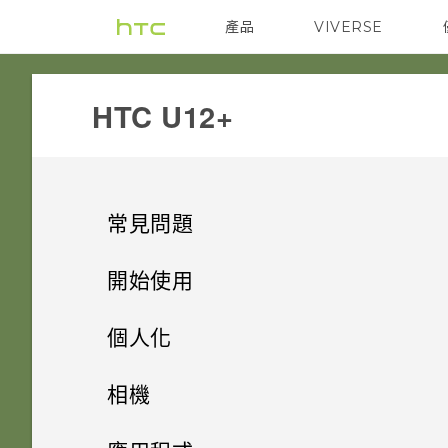
產品
VIVERSE
VIVE
G REIGNS
HTC U12+‎
常見問題
系統效能
開始使用
電源與充電
HTC U12+‍ 有哪些特殊功能
更新手機軟體前該做哪些準備？
個人化
安全性
打開包裝與設定
Qualcomm Quick Charge 3.0
手機出狀況時該如何取得協助？
主畫面配置與字型
Android 9.0 更新
相機
運作方式？
儲存、備份和傳輸
感壓式按鍵及 Edge Sense
為何我的手機無法使用臉部辨識
小工具與捷徑
HTC U12+‍ 概觀
如何在手機上測試音訊、顯示和
與手機互動的全新體驗
拍照和錄影
新增或移除小工具面板