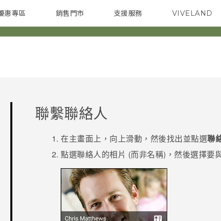
優惠專區
銷售門市
支援服務
VIVELAND
焦點訊息
智慧型手機
校園專案
銷售通路
配件
企業採購
聯繫聯絡人
在
主畫面
上，向上滑動，然後找出並點選
聯
點選聯絡人的相片 (而非名稱)，然後選擇要