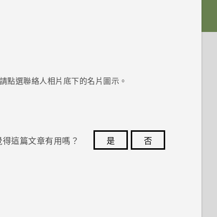
請點選聯絡人相片底下的名片圖示。
覺得這篇文章有用嗎？
是
否
您的意見回報可協助他人查看最實用的資訊。