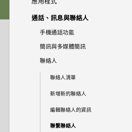
應用程式
解除鎖定？
USB Type-C 接頭與舊手機上的
音訊、顯示和相機
其他部分？
熟悉新手機的功能
如何將檔案與資料夾複製或移到
音效
micro USB 接頭有何不同？
感壓式按鍵的使用準則
插入 nano SIM 卡和 microSD
進階相機功能
啟動列
Edge Sense 2
記憶卡？
變更主畫面
Google 相簿
HTC 相機
通話、訊息與聯絡人
為何我的手機無法使用指紋喚醒
應用程式
卡
為何手機反應緩慢且靜止不動？
更新
為何在 HTC U12+‍ 上使用舊款
或解除鎖定？
按鍵列
手機無法開機時該怎麼做？
Edge Sense 是什麼？
拍照和錄影
設定您專屬 HTC USonic 耳機
的 HTC USB Type-C 耳機時會
新增主畫面小工具
安裝及移除應用程式
選擇場景
雙相機
如何檢視 USB 隨身碟內的檔案
設定主畫面桌布
選擇拍攝模式
手機通話功能
Google 相簿功能介紹
無線與網路
為何說出「OK Google」無法啟
使用保護殼
出現雜音？
為何手機會自動關機？
與資料夾？
軟體與應用程式更新
忘記了螢幕鎖定密碼、PIN 碼或
使用單手模式
如何使用硬體按鍵重新啟動手
初次設定 Edge Sense
動 Google Assistant？
適用於喇叭的 HTC BoomSound
使用應用程式
以 3D Audio 或高解析度音訊錄
新增主畫面捷徑
手動調整相機設定
簡訊與多媒體簡訊
從 Google Play 商店取得應用
豐富的音效
設定與其他
變更預設字型大小
圖形該怎麼辦？
縮放
檢視相片及影片
使用智慧搜尋撥號
機？
手機能在找不到 Wi-Fi 或訊號
影
為電池充電
為何無法在 HTC 手機上使用我
手機異常過熱或溫度過高時該怎
程式
如何備份相片及影片？
安裝軟體更新
擷取螢幕截圖的方法
太弱時自動切換至行動網路嗎？
HTC 應用程式
Edge Sense 的使用準則
為何手機上的應用程式會當機並
調整音量和音效設定
自己的數位式 3.5mm 耳機轉接
聯絡人
存取應用程式
麼辦？
分類小工具面板和啟動列上的應
拍攝 RAW 相片
傳送簡訊 (SMS)
如何使用尋找我的裝置尋找手機
手機裝入車用套件或自拍棒時常
快速調整相片曝光
編輯相片
撥打分機號碼
如果手機不斷重新啟動或無法開
強制關閉？
器？
開啟或關閉手機
用程式
從網路下載應用程式
如何在手機與電腦之間複製檔
安裝應用程式更新
或清除手機資料？
會觸發 Edge Sense，我該怎麼
HTC Sense 主畫面
機進入主畫面，該怎麼辦？
如何將手機的網際網路連線分享
Boost+
使用 Edge Sense 拍照
變更來電鈴聲
排列應用程式
如何重新啟動手機以進入安全模
聯絡人清單
案？
相機應用程式如何拍攝 RAW 相
做？
傳送多媒體訊息 (MMS)
拍攝相片
給其他裝置使用？
美化 RAW 相片
隱藏手機號碼
如何知道我是否安裝了惡意的第
如何在 HTC U12+‍ 上播放完整
式？
初次設定手機
移動主畫面項目
片？
解除安裝應用程式
從 Google Play 商店安裝應用
何謂智慧鎖及如何使用？
休眠模式
手機無法充電時該怎麼做？
三方應用程式？
18:9 長寬比的 YouTube 影片？
HTC BlinkFeed
啟用長握壓手勢
變更通知音效
應用程式捷徑
新增新的聯絡人
我之前曾使用 HTC 備份。為何
程式更新
我能將 Micro SIM 卡剪小為
傳送群組訊息
拍攝連續的相片
我透過藍牙傳送了一些檔案到電
剪輯影片
快速撥號
如何從通知面板中移除顯示特定
新增社交網路、電子郵件帳號等
移除主畫面項目
手機現在未內建 HTC 備份？
拍攝全景相片
Nano SIM 卡以裝入 HTC 裝置
為何手機設定螢幕鎖密碼後仍不
腦。檔案存到哪裡去了？
鎖定螢幕
為何電池電力消耗如此快速？
如何設定預設的簡訊應用程式？
Motion Launch 手勢啟動沒有作
HTC 主題
變更指派至握壓手勢的動作
應用程式正在背景中執行的通
切換最近使用的應用程式
內嗎？
編輯聯絡人的資訊
會鎖住？
轉寄訊息
使用自拍計時器拍照
變更慢動作影片的播放速度
撥打訊息、電子郵件或日曆活動
用。我該怎麼做？
知？
設定臉部辨識解鎖
能否使用 Wi-Fi 直連 與其他手
拍攝全景自拍
如何將電信業者的存取點名稱新
中的電話號碼
認識手機設定
如何節省電池電力？
如何啟用開發人員選項？
HTC Sense Companion
Edge Sense 語音輸入
機分享媒體檔？
同時使用兩個應用程式
如何找出手機的 IMEI/MEID 和
聯繫聯絡人
為何重新開啟或開啟手機時出現
增至手機？
將訊息移到受保護的收件匣
如何拍出更棒相片的小提示
編輯高動態縮時攝影影片
如何利用聽覺焦點錄下遠方主體