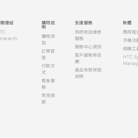
快速入門手冊
使用手冊
相關連結
購物說
支援服務
軟體
明
TC
到府收送維修
應用程
購物須
esearch
服務
手機功
知
服務中心資訊
相機工
訂單管
客戶服務佈告
HTC S
理
欄
Manag
付款方
產品有限保固
式
說明
售後服
務
常見問
題