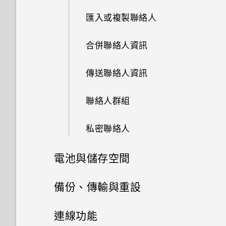
指紋辨識器
序號？
拍攝超廣角全景自拍照
要求我輸入密碼以解密手機？
收到來電
使用快速設定
清楚且聲音分明的影片？
如何無法在 Google Play Music
郵件
指派其他的語音助理應用程式至
使用子母畫面
匯入或複製聯絡人
封鎖不要的訊息
自拍
中播放 WMA 音樂檔？
Edge Sense
選擇要用於數據連線的 nano
如何啟用或停用裝置管理員應用
慢動作錄影
緊急電話
重新啟動 HTC U12+‍ (軟體重
我認為麥克風壞了。我該怎麼
氣象
SIM 卡
程式？
控制應用程式權限
合併聯絡人資訊
複製訊息到 nano SIM 卡
設)
使用HDR 強化
做？
調整握壓力道等級
拍攝高動態縮時攝影影片
通話期間可以執行的動作
時鐘
使用雙網路管理員管理 nano
如何關閉使用 TouchPal 鍵盤輸
設定預設應用程式
傳送聯絡人資訊
刪除訊息和對話
動作手勢
用散景模式拍攝相片
能否變更手機上系統的字型樣式
在應用程式中握壓以執行動作
SIM 卡
入時的震動？
和大小？
設定多方通話
錄音機
設定應用程式連結
聯絡人群組
Motion Launch 手勢啟動
使用聽覺焦點錄影
透過臉部辨識解鎖即可以握壓方
防水和防塵
有未讀取的通知時，不斷重複發
如何將喜愛的歌曲或音樂設為鈴
通話記錄
式解鎖手機
出聲音和震動。要如何停止？
停用應用程式
私密聯絡人
聲？
通知
以 3D Audio 或高解析度音訊錄
影
切換靜音、震動和一般模式
Edge Sense 點兩下手勢
電池與儲存空間
如何關閉擷取畫面時的快門聲？
選取、複製及貼上文字
在相片中加入動態貼圖
本國撥號
Edge Sense 握持手勢
電池
備份、傳輸與重設
相片看起來模糊不清嗎？以下有
輸入文字
一些拍照秘訣
開啟或關閉Edge Sense
儲存空間
傳輸
延長電池使用時間的提示
連線功能
中文輸入