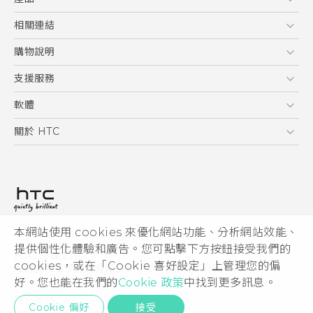
使用手冊
5G
相關連結
智慧型手機
HTC Research
購物說明
配件
購物須知
支援服務
VIVE
訂單管理
到府收送維修服務
軟體
付款方式
服務中心資訊
應用程式
關於 HTC
售後服務
客戶服務佈告欄
手機功能
ESG
常見問題
產品有限保固說明
相機工具
新聞稿
HTC Sync Manager
投資人
加入 HTC
本網站使用 cookies 來優化網站功能、分析網站效能、
© 2011-2026 HTC Corporation
隱私權政策
提供個性化體驗和廣告。您可點擊下方按鈕接受我們的
HTC 法律文件
產品安全性
cookies，或在「Cookie 喜好設定」上管理您的偏
宏達國際電子股份有限公司 | 統一編號16003518
好。您也能在我們的
Cookie 政策
中找到更多訊息。
Cookie
隱私聯絡:
Global-Privacy@htc.com
Security and Privacy Whitepaper
Cookie 偏好
接受