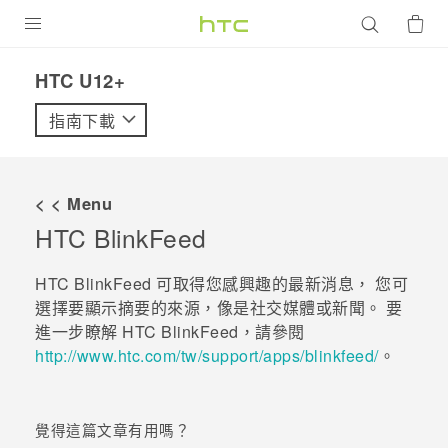
產品
HTC U12+‎
VIVE
指南下載
G REIGNS
智慧型手機
< < Menu
配件
HTC BlinkFeed
VIVERSE
HTC BlinkFeed
可取得您感興趣的最新消息， 您可
選擇要顯示摘要的來源，像是社交媒體或新聞。 要
優惠專區
進一步瞭解
HTC BlinkFeed
，請參閱
http://www.htc.com/tw/support/apps/blinkfeed/
。
焦點訊息
銷售門市
校園專案
銷售通路
支援服務
覺得這篇文章有用嗎？
企業採購
VIVELAND