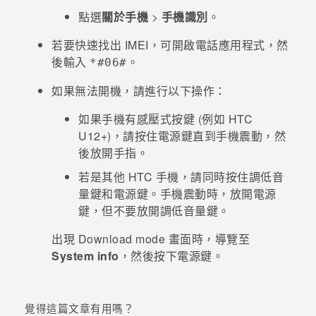
點選
關於手機
>
手機識別
。
登入
若要快速找出 IMEI，可開啟
電話
應用程式，然
後輸入
。
*#06#
如果無法開機，請進行以下操作：
如果手機有感壓式按鍵 (例如
HTC
U12+
)，請按住
電源
鍵直到手機震動，然
後放開手指。
若是其他 HTC 手機，請同時按住
調低音
量
鍵和
電源
鍵。手機震動時，放開
電源
鍵，但不要放開
調低音量
鍵。
出現
Download mode
畫面時，導覽至
System info
，然後按下
電源
鍵。
覺得這篇文章有用嗎？