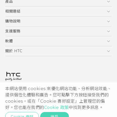
產品
使用手冊
5G
相關連結
智慧型手機
HTC Research
購物說明
配件
購物須知
支援服務
VIVE
訂單管理
到府收送維修服務
軟體
付款方式
服務中心資訊
應用程式
關於 HTC
售後服務
客戶服務佈告欄
手機功能
ESG
常見問題
產品有限保固說明
相機工具
新聞稿
HTC Sync Manager
投資人
加入 HTC
本網站使用 cookies 來優化網站功能、分析網站效能、
© 2011-2026 HTC Corporation
隱私權政策
提供個性化體驗和廣告。您可點擊下方按鈕接受我們的
HTC 法律文件
產品安全性
cookies，或在「Cookie 喜好設定」上管理您的偏
宏達國際電子股份有限公司 | 統一編號16003518
好。您也能在我們的
Cookie 政策
中找到更多訊息。
Cookie
隱私聯絡:
Global-Privacy@htc.com
Security and Privacy Whitepaper
Cookie 偏好
接受