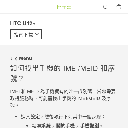
產品
HTC U12+‎
VIVE
指南下載
G REIGNS
智慧型手機
< < Menu
配件
如何找出手機的 IMEI/MEID 和序
號？
VIVERSE
優惠專區
IMEI 和 MEID 為手機獨有的唯一識別碼。當您需要
取得服務時，可能需找出手機的 IMEI‍/‍MEID 及序
焦點訊息
銷售門市
號。
校園專案
銷售通路
支援服務
進入
設定
，然後執行下列其中一個步驟：
企業採購
點選
系統
>
關於手機
>
手機識別
。
VIVELAND