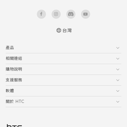
台灣
快速入門手冊
產品
使用手冊
5G
相關連結
智慧型手機
HTC Research
購物說明
配件
購物須知
支援服務
VIVE
訂單管理
到府收送維修服務
軟體
付款方式
服務中心資訊
應用程式
關於 HTC
售後服務
客戶服務佈告欄
手機功能
ESG
常見問題
產品有限保固說明
相機工具
新聞稿
HTC Sync Manager