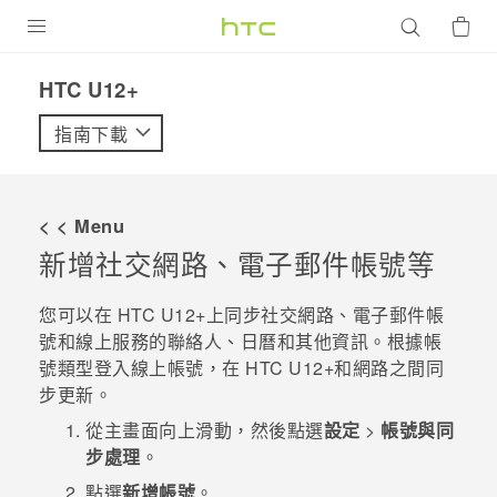
產品
HTC U12+‎
VIVE
指南下載
G REIGNS
智慧型手機
< < Menu
配件
新增社交網路、電子郵件帳號等
VIVERSE
您可以在
HTC U12+‍
上同步社交網路、電子郵件帳
號和線上服務的聯絡人、日曆和其他資訊。根據帳
優惠專區
號類型登入線上帳號，在
HTC U12+‍
和網路之間同
步更新。
焦點訊息
銷售門市
從
主畫面
向上滑動，然後點選
設定
>
帳號與同
校園專案
銷售通路
支援服務
步處理
。
企業採購
點選
新增帳號
。
VIVELAND